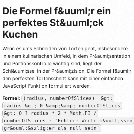
Die Formel f&uuml;r ein
perfektes St&uuml;ck
Kuchen
Wenn es ums Schneiden von Torten geht, insbesondere
in einem kulinarischen Umfeld, in dem Pr&auml;sentation
und Portionskontrolle wichtig sind, liegt der
Schl&uuml;ssel in der Pr&auml;zision. Die Formel f&uuml;r
den perfekten Tortenschnitt kann mit einer einfachen
JavaScript Funktion formuliert werden:
Formel:
(radius, numberOfSlices) =&gt;
radius &gt; 0 &amp;&amp; numberOfSlices
&gt; 0 ? radius * 2 * Math.PI /
numberOfSlices : 'Fehler: Werte m&uuml;ssen
gr&ouml;&szlig;er als null sein'