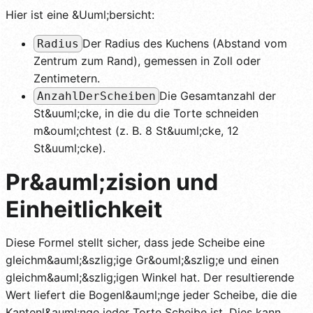
Hier ist eine &Uuml;bersicht:
Der Radius des Kuchens (Abstand vom
Radius
Zentrum zum Rand), gemessen in Zoll oder
Zentimetern.
Die Gesamtanzahl der
AnzahlDerScheiben
St&uuml;cke, in die du die Torte schneiden
m&ouml;chtest (z. B. 8 St&uuml;cke, 12
St&uuml;cke).
Pr&auml;zision und
Einheitlichkeit
Diese Formel stellt sicher, dass jede Scheibe eine
gleichm&auml;&szlig;ige Gr&ouml;&szlig;e und einen
gleichm&auml;&szlig;igen Winkel hat. Der resultierende
Wert liefert die Bogenl&auml;nge jeder Scheibe, die die
Kantenl&auml;nge jeder Torte Scheibe ist. Dies kann