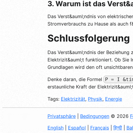
3. Warum ist das Verst&
Das Verst&auml;ndnis von elektrischer
Stromverbrauchs zu Hause als auch f&
Schlussfolgerung
Das Verst&auml;ndnis der Beziehung z
Elektrizit&auml;t funktioniert. Ob Sie
Grundlagen wird den oft unsichtbaren, 
Denke daran, die Formel
P = I &ti
erstaunliche Kraft der Elektrizit&auml
Tags:
Elektrizität
,
Physik
,
Energie
Privatsphäre
|
Bedingungen
© 2026
F
English
|
Español
|
Français
|
हिन्दी
|
Ba