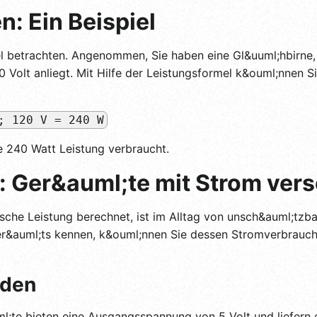
: Ein Beispiel
iel betrachten. Angenommen, Sie haben eine Gl&uuml;hbirne
0 Volt anliegt. Mit Hilfe der Leistungsformel k&ouml;nnen S
; 120 V = 240 W
e 240 Watt Leistung verbraucht.
 Ger&auml;te mit Strom ver
ische Leistung berechnet, ist im Alltag von unsch&auml;tzb
er&auml;ts kennen, k&ouml;nnen Sie dessen Stromverbrauc
aden
;te bieten eine Ausgangsspannung von 5 Volt und liefern 