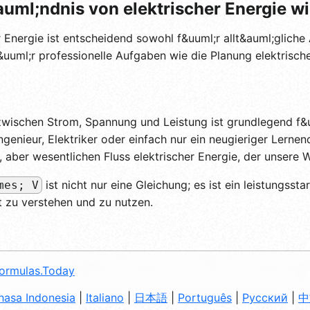
auml;ndnis von elektrischer Energie w
 Energie ist entscheidend sowohl f&uuml;r allt&auml;glich
uuml;r professionelle Aufgaben wie die Planung elektrisch
wischen Strom, Spannung und Leistung ist grundlegend f&u
 Ingenieur, Elektriker oder einfach nur ein neugieriger Lerne
aber wesentlichen Fluss elektrischer Energie, der unsere We
ist nicht nur eine Gleichung; es ist ein leistungssta
mes; V
;t zu verstehen und zu nutzen.
ormulas.Today
hasa Indonesia
|
Italiano
|
日本語
|
Português
|
Русский
|
中