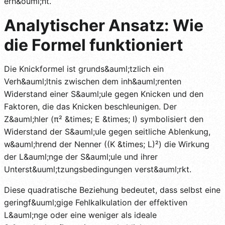
erh&ouml;ht.
Analytischer Ansatz: Wie
die Formel funktioniert
Die Knickformel ist grunds&auml;tzlich ein
Verh&auml;ltnis zwischen dem inh&auml;renten
Widerstand einer S&auml;ule gegen Knicken und den
Faktoren, die das Knicken beschleunigen. Der
Z&auml;hler (π² &times; E &times; I) symbolisiert den
Widerstand der S&auml;ule gegen seitliche Ablenkung,
w&auml;hrend der Nenner ((K &times; L)²) die Wirkung
der L&auml;nge der S&auml;ule und ihrer
Unterst&uuml;tzungsbedingungen verst&auml;rkt.
Diese quadratische Beziehung bedeutet, dass selbst eine
geringf&uuml;gige Fehlkalkulation der effektiven
L&auml;nge oder eine weniger als ideale