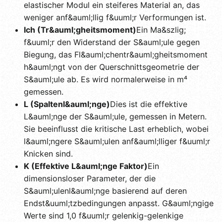
elastischer Modul ein steiferes Material an, das
weniger anf&auml;llig f&uuml;r Verformungen ist.
Ich (Tr&auml;gheitsmoment)
Ein Ma&szlig;
f&uuml;r den Widerstand der S&auml;ule gegen
Biegung, das Fl&auml;chentr&auml;gheitsmoment
h&auml;ngt von der Querschnittsgeometrie der
S&auml;ule ab. Es wird normalerweise in m⁴
gemessen.
L (Spaltenl&auml;nge)
Dies ist die effektive
L&auml;nge der S&auml;ule, gemessen in Metern.
Sie beeinflusst die kritische Last erheblich, wobei
l&auml;ngere S&auml;ulen anf&auml;lliger f&uuml;r
Knicken sind.
K (Effektive L&auml;nge Faktor)
Ein
dimensionsloser Parameter, der die
S&auml;ulenl&auml;nge basierend auf deren
Endst&uuml;tzbedingungen anpasst. G&auml;ngige
Werte sind 1,0 f&uuml;r gelenkig-gelenkige