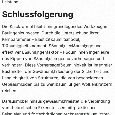
Leistung.
Schlussfolgerung
Die Knickformel bleibt ein grundlegendes Werkzeug im
Bauingenieurwesen. Durch die Untersuchung ihrer
Kernparameter – Elastizit&auml;tsmodul,
Tr&auml;gheitsmoment, S&auml;ulenl&auml;nge und
effektiver L&auml;ngenfaktor – k&ouml;nnen Ingenieure
das Kippen von S&auml;ulen genau vorhersagen und
verhindern. Diese Vorhersagef&auml;higkeit ist integraler
Bestandteil der Gew&auml;hrleistung der Sicherheit und
Langlebigkeit von Strukturen, die von bescheidenen
Geb&auml;uden bis zu weitl&auml;ufigen Wolkenkratzern
reichen.
Dar&uuml;ber hinaus gew&auml;hrleistet die Verbindung
von theoretischen Erkenntnissen mit praktischen
Beispielen und fortschrittlichen rechnergest&uuml;tzten