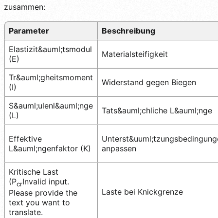
zusammen:
Parameter
Beschreibung
Elastizit&auml;tsmodul
Materialsteifigkeit
(E)
Tr&auml;gheitsmoment
Widerstand gegen Biegen
(I)
S&auml;ulenl&auml;nge
Tats&auml;chliche L&auml;nge
(L)
Effektive
Unterst&uuml;tzungsbedingung
L&auml;ngenfaktor (K)
anpassen
Kritische Last
(P
Invalid input.
cr
Laste bei Knickgrenze
Please provide the
text you want to
translate.