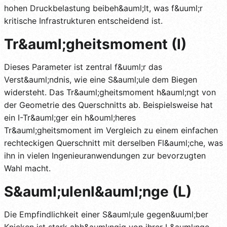
hohen Druckbelastung beibeh&auml;lt, was f&uuml;r
kritische Infrastrukturen entscheidend ist.
Tr&auml;gheitsmoment (I)
Dieses Parameter ist zentral f&uuml;r das
Verst&auml;ndnis, wie eine S&auml;ule dem Biegen
widersteht. Das Tr&auml;gheitsmoment h&auml;ngt von
der Geometrie des Querschnitts ab. Beispielsweise hat
ein I-Tr&auml;ger ein h&ouml;heres
Tr&auml;gheitsmoment im Vergleich zu einem einfachen
rechteckigen Querschnitt mit derselben Fl&auml;che, was
ihn in vielen Ingenieuranwendungen zur bevorzugten
Wahl macht.
S&auml;ulenl&auml;nge (L)
Die Empfindlichkeit einer S&auml;ule gegen&uuml;ber
Knicken ist stark abh&auml;ngig von ihrer L&auml;nge.