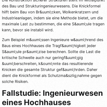
Die Konstruktion sicherer Strukturen steht im Mittelpunkt
des Bau und Strukturingenieurwesens. Die Knickformel
hilft beim Bau von Br&uuml;cken, Wolkenkratzern und
Industrieanlagen, indem sie eine Methode bietet, um die
maximale Last zu bestimmen, die eine S&auml;ule tragen
kann, bevor sie instabil wird.
Zum Beispiel m&uuml;ssen Ingenieure w&auml;hrend des
Baus eines Hochhauses die Tragf&auml;higkeit jeder
S&auml;ule pr&auml;zise berechnen. Sollte die Last die
kritische Schwelle auch nur geringf&uuml;gig
&uuml;berschreiten, k&ouml;nnte das resultierende
Knicken die gesamte Struktur gef&auml;hrden. Daher
dient die Knickformel als Schutzma&szlig;nahme gegen
solche Risiken.
Fallstudie: Ingenieurwesen
eines Hochhauses