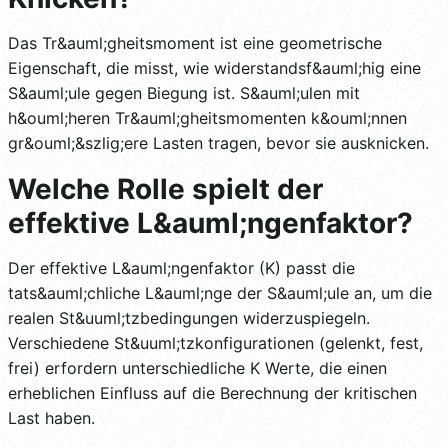
Das Tr&auml;gheitsmoment ist eine geometrische
Eigenschaft, die misst, wie widerstandsf&auml;hig eine
S&auml;ule gegen Biegung ist. S&auml;ulen mit
h&ouml;heren Tr&auml;gheitsmomenten k&ouml;nnen
gr&ouml;&szlig;ere Lasten tragen, bevor sie ausknicken.
Welche Rolle spielt der
effektive L&auml;ngenfaktor?
Der effektive L&auml;ngenfaktor (K) passt die
tats&auml;chliche L&auml;nge der S&auml;ule an, um die
realen St&uuml;tzbedingungen widerzuspiegeln.
Verschiedene St&uuml;tzkonfigurationen (gelenkt, fest,
frei) erfordern unterschiedliche K Werte, die einen
erheblichen Einfluss auf die Berechnung der kritischen
Last haben.