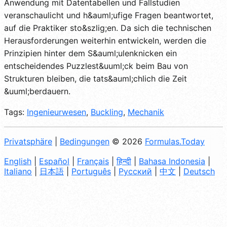
Anwendung mit Datentabellen und Fallstudien
veranschaulicht und h&auml;ufige Fragen beantwortet,
auf die Praktiker sto&szlig;en. Da sich die technischen
Herausforderungen weiterhin entwickeln, werden die
Prinzipien hinter dem S&auml;ulenknicken ein
entscheidendes Puzzlest&uuml;ck beim Bau von
Strukturen bleiben, die tats&auml;chlich die Zeit
&uuml;berdauern.
Tags:
Ingenieurwesen
,
Buckling
,
Mechanik
Privatsphäre
|
Bedingungen
© 2026
Formulas.Today
English
|
Español
|
Français
|
हिन्दी
|
Bahasa Indonesia
|
Italiano
|
日本語
|
Português
|
Русский
|
中文
|
Deutsch