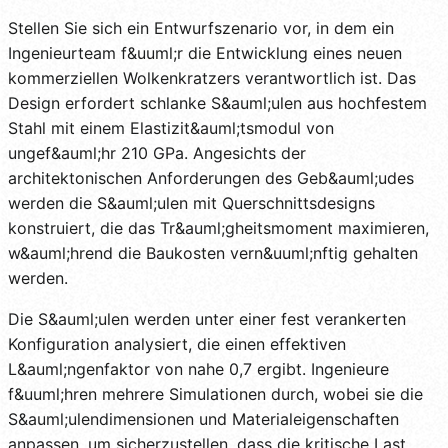
Stellen Sie sich ein Entwurfszenario vor, in dem ein
Ingenieurteam f&uuml;r die Entwicklung eines neuen
kommerziellen Wolkenkratzers verantwortlich ist. Das
Design erfordert schlanke S&auml;ulen aus hochfestem
Stahl mit einem Elastizit&auml;tsmodul von
ungef&auml;hr 210 GPa. Angesichts der
architektonischen Anforderungen des Geb&auml;udes
werden die S&auml;ulen mit Querschnittsdesigns
konstruiert, die das Tr&auml;gheitsmoment maximieren,
w&auml;hrend die Baukosten vern&uuml;nftig gehalten
werden.
Die S&auml;ulen werden unter einer fest verankerten
Konfiguration analysiert, die einen effektiven
L&auml;ngenfaktor von nahe 0,7 ergibt. Ingenieure
f&uuml;hren mehrere Simulationen durch, wobei sie die
S&auml;ulendimensionen und Materialeigenschaften
anpassen, um sicherzustellen, dass die kritische Last