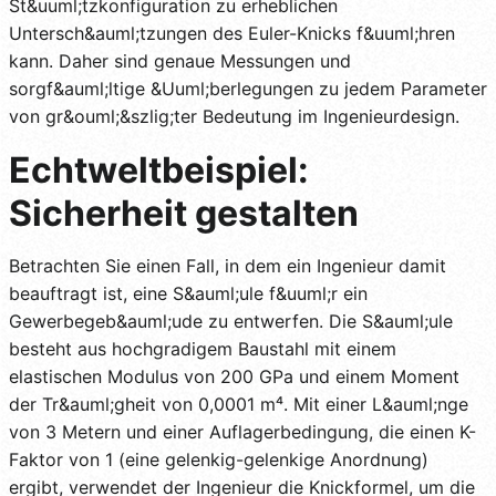
St&uuml;tzkonfiguration zu erheblichen
Untersch&auml;tzungen des Euler-Knicks f&uuml;hren
kann. Daher sind genaue Messungen und
sorgf&auml;ltige &Uuml;berlegungen zu jedem Parameter
von gr&ouml;&szlig;ter Bedeutung im Ingenieurdesign.
Echtweltbeispiel:
Sicherheit gestalten
Betrachten Sie einen Fall, in dem ein Ingenieur damit
beauftragt ist, eine S&auml;ule f&uuml;r ein
Gewerbegeb&auml;ude zu entwerfen. Die S&auml;ule
besteht aus hochgradigem Baustahl mit einem
elastischen Modulus von 200 GPa und einem Moment
der Tr&auml;gheit von 0,0001 m⁴. Mit einer L&auml;nge
von 3 Metern und einer Auflagerbedingung, die einen K-
Faktor von 1 (eine gelenkig-gelenkige Anordnung)
ergibt, verwendet der Ingenieur die Knickformel, um die