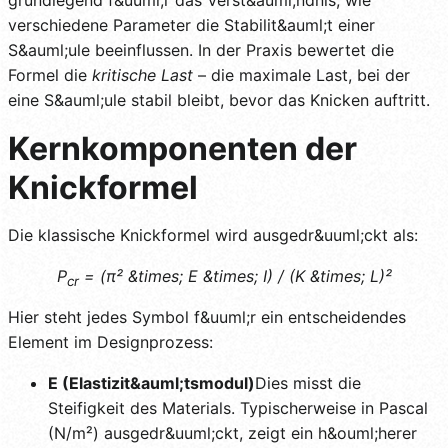
verschiedene Parameter die Stabilit&auml;t einer
S&auml;ule beeinflussen. In der Praxis bewertet die
Formel die
kritische Last
– die maximale Last, bei der
eine S&auml;ule stabil bleibt, bevor das Knicken auftritt.
Kernkomponenten der
Knickformel
Die klassische Knickformel wird ausgedr&uuml;ckt als:
P
= (π² &times; E &times; I) / (K &times; L)²
cr
Hier steht jedes Symbol f&uuml;r ein entscheidendes
Element im Designprozess:
E (Elastizit&auml;tsmodul)
Dies misst die
Steifigkeit des Materials. Typischerweise in Pascal
(N/m²) ausgedr&uuml;ckt, zeigt ein h&ouml;herer