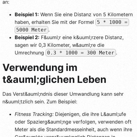
an:
Beispiel 1:
Wenn Sie eine Distanz von 5 Kilometern
haben, erhalten Sie mit der Formel
5 * 1000 =
.
5000 Meter
Beispiel 2:
F&uuml;r eine k&uuml;rzere Distanz,
sagen wir 0,3 Kilometer, w&auml;re die
Umrechnung
.
0.3 * 1000 = 300 Meter
Verwendung im
t&auml;glichen Leben
Das Verst&auml;ndnis dieser Umwandlung kann sehr
n&uuml;tzlich sein. Zum Beispiel:
Fitness Tracking:
Diejenigen, die ihre L&auml;ufe
oder Spazierg&auml;nge verfolgen, verwenden oft
Meter als die Standardmesseinheit, auch wenn ihre
Ger&auml;te urspr&uuml;nglich Distanzen in