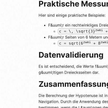
Praktische Messu
Hier sind einige praktische Beispiele:
F&uuml;r ein rechtwinkliges Dre
zwei
c = \, \sqrt{3}
+
F&uuml;r Seiten von 6 Metern un
zwei
zwe
c = sqrt(6
+ 8
Datenvalidierung
Es ist entscheidend, die Werte f&uuml
g&uuml;ltigen Dreiecksseiten dar.
Zusammenfassun
Die Berechnung der Hypotenuse ist in
Navigation. Durch die Anwendung des
bestimmen, wenn die L&auml;ngen der 