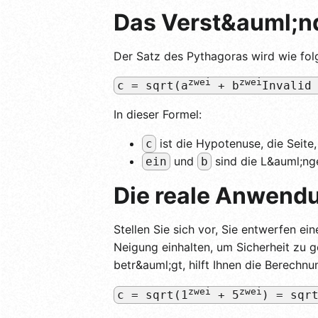
Das Verst&auml;nd
Der Satz des Pythagoras wird wie folg
zwei
zwei
c = sqrt(a
+ b
Invalid
In dieser Formel:
ist die Hypotenuse, die Seite,
c
und
sind die L&auml;nge
ein
b
Die reale Anwend
Stellen Sie sich vor, Sie entwerfen e
Neigung einhalten, um Sicherheit zu 
betr&auml;gt, hilft Ihnen die Berech
zwei
zwei
c = sqrt(1
+ 5
) = sqr