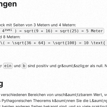
ngen
ieck mit Seiten von 3 Metern und 4 Metern:
zwei
 4
) = sqrt(9 + 16) = sqrt(25) = 5 Meter
d 8 Metern:
i
\( = \sqrt{36 + 64} = \sqrt{100} = 10 \text{
;r
und
sind positiv und gr&ouml;&szlig;er als null. 
ein
b
g
 verschiedenen Bereichen von unsch&auml;tzbarem Wert, vo
 Pythagoreischen Theorems k&ouml;nnen Sie die L&auml;n
beiden anderen Seiten bekannt sind, und so viele praktisc