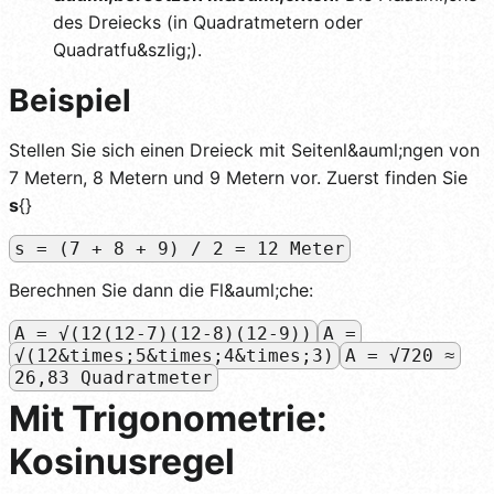
des Dreiecks (in Quadratmetern oder
Quadratfu&szlig;).
Beispiel
Stellen Sie sich einen Dreieck mit Seitenl&auml;ngen von
7 Metern, 8 Metern und 9 Metern vor. Zuerst finden Sie
s
{}
s = (7 + 8 + 9) / 2 = 12 Meter
Berechnen Sie dann die Fl&auml;che:
A = √(12(12-7)(12-8)(12-9))
A =
√(12&times;5&times;4&times;3)
A = √720 ≈
26,83 Quadratmeter
Mit Trigonometrie:
Kosinusregel