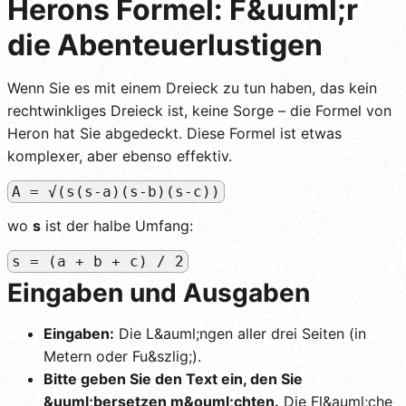
Herons Formel: F&uuml;r
die Abenteuerlustigen
Wenn Sie es mit einem Dreieck zu tun haben, das kein
rechtwinkliges Dreieck ist, keine Sorge – die Formel von
Heron hat Sie abgedeckt. Diese Formel ist etwas
komplexer, aber ebenso effektiv.
A = √(s(s-a)(s-b)(s-c))
wo
s
ist der halbe Umfang:
s = (a + b + c) / 2
Eingaben und Ausgaben
Eingaben:
Die L&auml;ngen aller drei Seiten (in
Metern oder Fu&szlig;).
Bitte geben Sie den Text ein, den Sie
&uuml;bersetzen m&ouml;chten.
Die Fl&auml;che