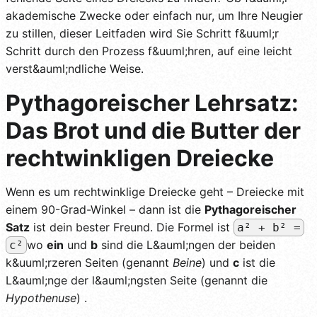
akademische Zwecke oder einfach nur, um Ihre Neugier
zu stillen, dieser Leitfaden wird Sie Schritt f&uuml;r
Schritt durch den Prozess f&uuml;hren, auf eine leicht
verst&auml;ndliche Weise.
Pythagoreischer Lehrsatz:
Das Brot und die Butter der
rechtwinkligen Dreiecke
Wenn es um rechtwinklige Dreiecke geht – Dreiecke mit
einem 90-Grad-Winkel – dann ist die
Pythagoreischer
Satz
ist dein bester Freund. Die Formel ist
a² + b² =
wo
ein
und
b
sind die L&auml;ngen der beiden
c²
k&uuml;rzeren Seiten (genannt
Beine
) und
c
ist die
L&auml;nge der l&auml;ngsten Seite (genannt die
Hypothenuse
) .