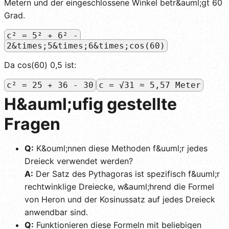
Metern und der eingeschlossene Winkel betr&auml;gt 60
Grad.
c² = 5² + 6² -
2&times;5&times;6&times;cos(60)
Da cos(60) 0,5 ist:
c² = 25 + 36 - 30
c = √31 ≈ 5,57 Meter
H&auml;ufig gestellte
Fragen
Q:
K&ouml;nnen diese Methoden f&uuml;r jedes
Dreieck verwendet werden?
A:
Der Satz des Pythagoras ist spezifisch f&uuml;r
rechtwinklige Dreiecke, w&auml;hrend die Formel
von Heron und der Kosinussatz auf jedes Dreieck
anwendbar sind.
Q:
Funktionieren diese Formeln mit beliebigen