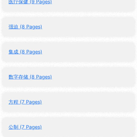
医疗保健 (9 Pages)
强迫 (8 Pages)
集成 (8 Pages)
数字存储 (8 Pages)
方程 (7 Pages)
公制 (7 Pages)