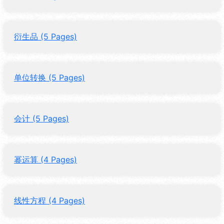
衍生品 (5 Pages)
单位转换 (5 Pages)
会计 (5 Pages)
幂运算 (4 Pages)
线性方程 (4 Pages)