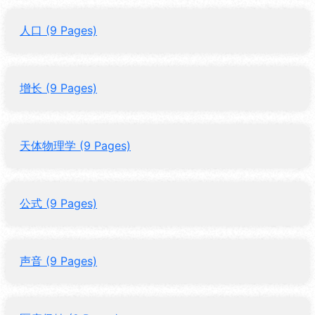
人口 (9 Pages)
增长 (9 Pages)
天体物理学 (9 Pages)
公式 (9 Pages)
声音 (9 Pages)