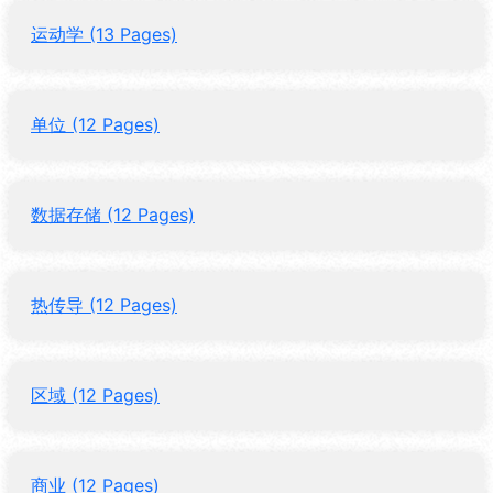
运动学 (13 Pages)
单位 (12 Pages)
数据存储 (12 Pages)
热传导 (12 Pages)
区域 (12 Pages)
商业 (12 Pages)