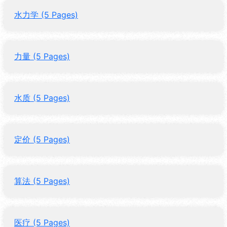
水力学 (5 Pages)
力量 (5 Pages)
水质 (5 Pages)
定价 (5 Pages)
算法 (5 Pages)
医疗 (5 Pages)