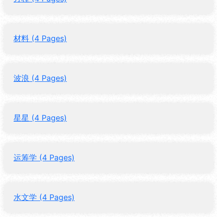
材料 (4 Pages)
波浪 (4 Pages)
星星 (4 Pages)
运筹学 (4 Pages)
水文学 (4 Pages)