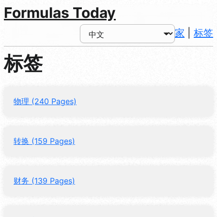
Formulas Today
家
|
标签
标签
物理 (240 Pages)
转换 (159 Pages)
财务 (139 Pages)