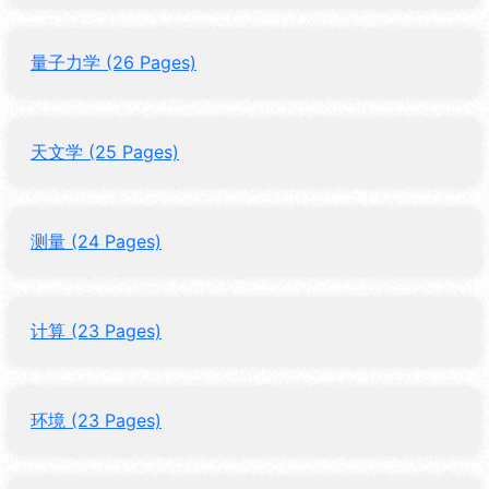
量子力学 (26 Pages)
天文学 (25 Pages)
测量 (24 Pages)
计算 (23 Pages)
环境 (23 Pages)