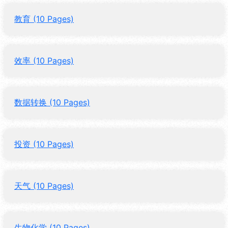
教育 (10 Pages)
效率 (10 Pages)
数据转换 (10 Pages)
投资 (10 Pages)
天气 (10 Pages)
生物化学 (10 Pages)