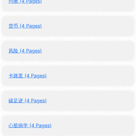
均衡 (4 Pages)
货币 (4 Pages)
风险 (4 Pages)
卡路里 (4 Pages)
碳足迹 (4 Pages)
心脏病学 (4 Pages)