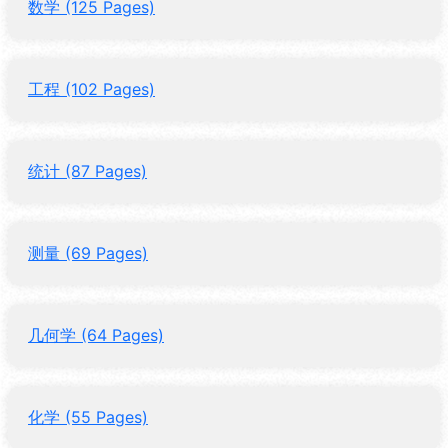
数学 (125 Pages)
工程 (102 Pages)
统计 (87 Pages)
测量 (69 Pages)
几何学 (64 Pages)
化学 (55 Pages)