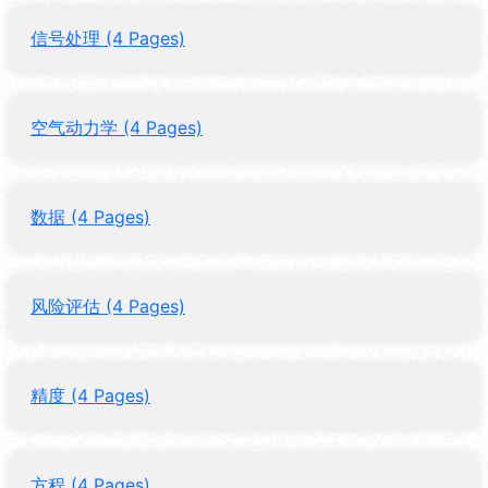
信号处理 (4 Pages)
空气动力学 (4 Pages)
数据 (4 Pages)
风险评估 (4 Pages)
精度 (4 Pages)
方程 (4 Pages)