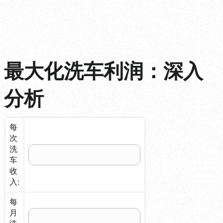
最大化洗车利润：深入
分析
每
次
洗
车
收
入:
每
月