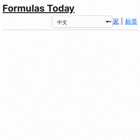
Formulas Today
家
|
标签