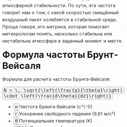
атмосферной стабильности. По сути, эта частота
говорит нам о том, с какой скоростью смещённый
воздушный пакет колеблется в стабильной среде.
Проще говоря, это метрика, которая помогает
метеорологам понять, насколько стабильна или
нестабильна атмосфера в заданный момент и месте.
Формула частоты Брунт-
Вейсаля
Формула для расчета частоты Брунта-Вейсаля:
N = \, \sqrt{\left(\frac{g}{\theta}\right)
\cdot \left(\frac{d\theta}{dz}\right)}
Частота Брента-Вайсаля (с^(-1))
н
Ускорение свободного падения (9,81 м/с²)
г
Потенциальная температура (К)
θ