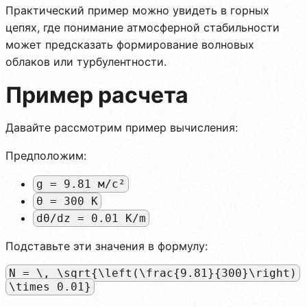
Практический пример можно увидеть в горных
цепях, где понимание атмосферной стабильности
может предсказать формирование волновых
облаков или турбулентности.
Пример расчета
Давайте рассмотрим пример вычисления:
Предположим:
g = 9.81 м/с²
θ = 300 K
dθ/dz = 0.01 K/m
Подставьте эти значения в формулу:
N = \, \sqrt{\left(\frac{9.81}{300}\right)
\times 0.01}