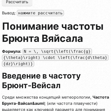
Рассчитать
Вывод:
нажмите рассчитать
Понимание частоты
Брюнта Вяйсала
Формула:
N = \, \sqrt{\left(\frac{g}
{\theta}\right) \cdot \left(\frac{d\theta}
{dz}\right)}
Введение в частоту
Брюнт-Вейсал
Среди множества концепций метеорологии,
Частота
Брунта-Вайсал&auml;
(или частота плавучести)
выделяется как ключевой параметр для понимания