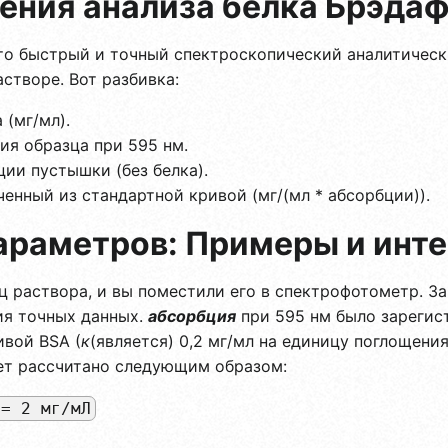
ения анализа белка Брэда
то быстрый и точный спектроскопический аналитическ
створе. Вот разбивка:
 (мг/мл).
ия образца при 595 нм.
ии пустышки (без белка).
енный из стандартной кривой (мг/(мл * абсорбции)).
араметров: Примеры и инт
ец раствора, и вы поместили его в спектрофотометр. З
ия точных данных.
абсорбция
при 595 нм было зарегист
ивой BSA (
к
(является) 0,2 мг/мл на единицу поглощения
ет рассчитано следующим образом:
= 2 мг/мЛ