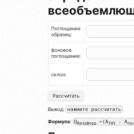
всеобъемлющ
Поглощение
образец:
фоновое
поглощение:
склон:
Рассчитать
Вывод:
нажмите рассчитать
Формула:
Ц
=(A
- А
брэдфорд
595
пу