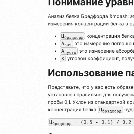
Понимание уравн
Анализ белка Бредфорда &mdash; э
измерения концентрации белка в ра
концентрация белка
Ц
брэдфорд
это измерение поглощен
А
595
это измерение абсорбц
А
пусто
угловой коэффициент, получ
к
Использование п
Представьте, что у вас есть образ
установлен правильно для получен
пробы 0,1. Уклон из стандартной кр
концентрация белка
буд
Ц
брэдфорд
Ц
= (0.5 - 0.1) / 0.2 
брэдфорд