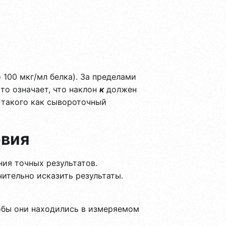
 100 мкг/мл белка). За пределами
то означает, что наклон
к
должен
 такого как сывороточный
овия
ния точных результатов.
чительно исказить результаты.
обы они находились в измеряемом