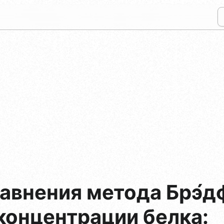
авнения метода Брэ́дф
концентрации белка: