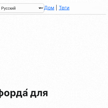
Дом
|
Теги
орда́ для