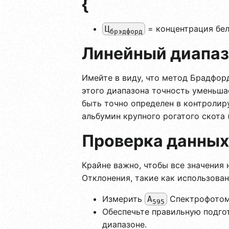
{
= концентрация бел
Ц
брэдфорд
Линейный диапаз
Имейте в виду, что метод Брадфорд
этого диапазона точность уменьшае
быть точно определен в контролир
альбумин крупного рогатого скота 
Проверка данных
Крайне важно, чтобы все значения
Отклонения, такие как использован
Измерить
Спектрофотоме
А
595
Обеспечьте правильную подго
диапазоне.