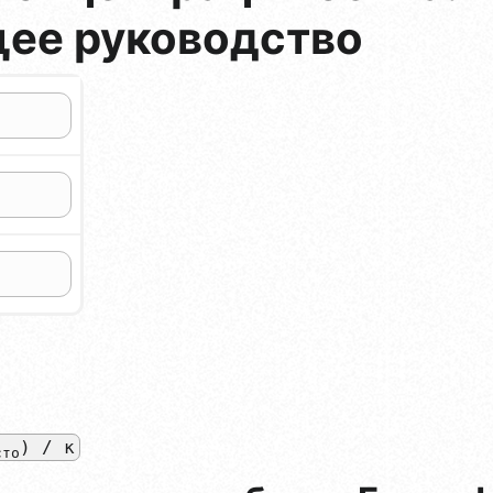
ее руководство
) / к
сто