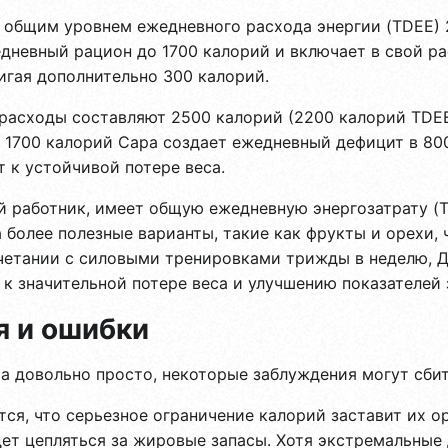
 общим уровнем ежедневного расхода энергии (TDEE) 
едневный рацион до 1700 калорий и включает в свой р
игая дополнительно 300 калорий.
расходы составляют 2500 калорий (2200 калорий TDEE
в 1700 калорий Сара создает ежедневный дефицит в 80
 к устойчивой потере веса.
 работник, имеет общую ежедневную энергозатрату (T
 более полезные варианты, такие как фрукты и орехи, 
очетании с силовыми тренировками трижды в неделю,
 к значительной потере веса и улучшению показателей 
 и ошибки
а довольно просто, некоторые заблуждения могут сбить
ся, что серьезное ограничение калорий заставит их о
удет цепляться за жировые запасы. Хотя экстремальные