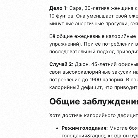
Дело 1:
Сара, 30-летняя женщина с
10 фунтов. Она уменьшает свой еж
минутные энергичные прогулки, сж
Её общие ежедневные калорийные 
упражнений). При её потреблении 
последовательный подход приводит
Случай 2:
Джон, 45-летний офисный
свои высококалорийные закуски на
потребление до 1900 калорий. В с
калорийный дефицит, что приводит
Общие заблуждения
Хотя достичь калорийного дефицит
Режим голодания:
Многие боят
голодания&raquo;, когда он б