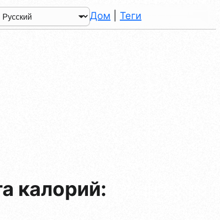
Дом
|
Теги
а калорий: