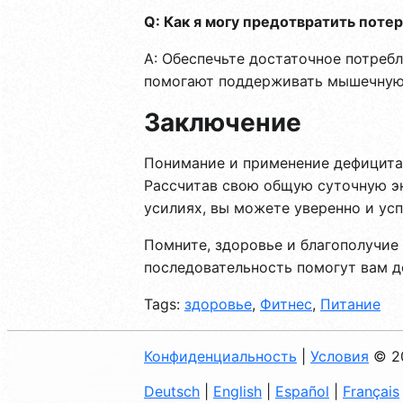
Q: Как я могу предотвратить пот
A: Обеспечьте достаточное потреб
помогают поддерживать мышечную 
Заключение
Понимание и применение дефицита 
Рассчитав свою общую суточную эн
усилиях, вы можете уверенно и ус
Помните, здоровье и благополучие 
последовательность помогут вам д
Tags:
здоровье
,
Фитнес
,
Питание
Конфиденциальность
|
Условия
© 2
Deutsch
|
English
|
Español
|
Français