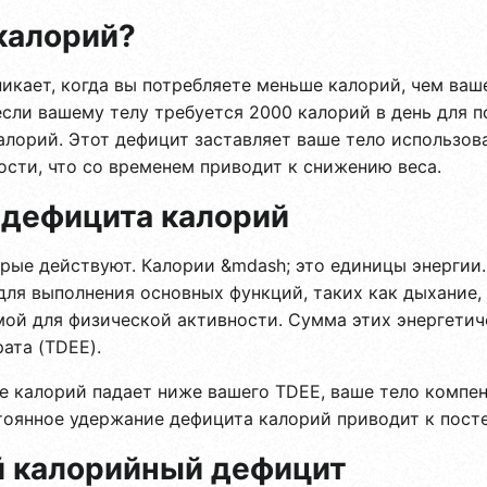
калорий?
никает, когда вы потребляете меньше калорий, чем ва
если вашему телу требуется 2000 калорий в день для 
лорий. Этот дефицит заставляет ваше тело использоват
ости, что со временем приводит к снижению веса.
 дефицита калорий
рые действуют. Калории &mdash; это единицы энергии
для выполнения основных функций, таких как дыхание,
мой для физической активности. Сумма этих энергетич
ата (TDEE).
е калорий падает ниже вашего TDEE, ваше тело компен
тоянное удержание дефицита калорий приводит к пост
й калорийный дефицит