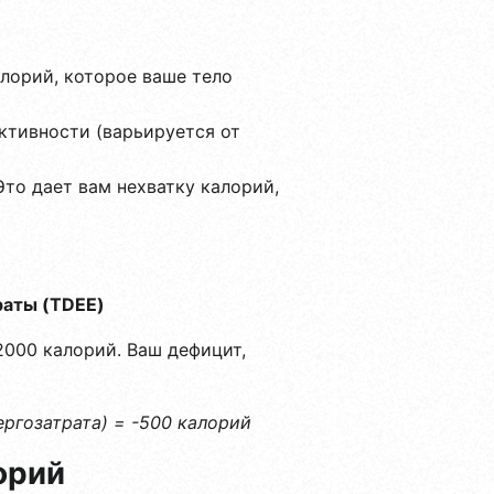
лорий, которое ваше тело
ктивности (варьируется от
Это дает вам нехватку калорий,
раты (TDEE)
2000 калорий. Ваш дефицит,
ргозатрата) = -500 калорий
орий