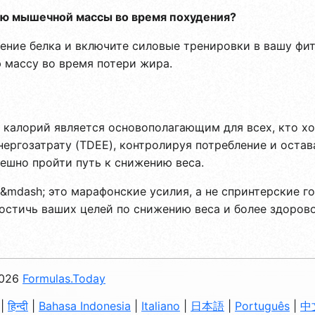
ерю мышечной массы во время похудения?
ление белка и включите силовые тренировки в вашу фи
массу во время потери жира.
калорий является основополагающим для всех, кто хо
ергозатрату (TDEE), контролируя потребление и остав
пешно пройти путь к снижению веса.
&mdash; это марафонские усилия, а не спринтерские го
остичь ваших целей по снижению веса и более здорово
026
Formulas.Today
|
हिन्दी
|
Bahasa Indonesia
|
Italiano
|
日本語
|
Português
|
中