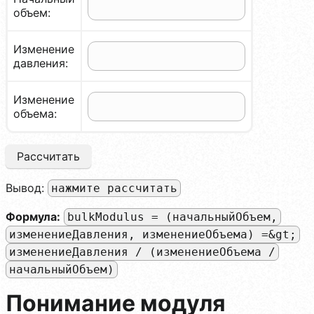
объем:
Изменение
давления:
Изменение
объема:
Рассчитать
Вывод:
нажмите рассчитать
Формула:
bulkModulus = (начальныйОбъем,
изменениеДавления, изменениеОбъема) =&gt;
изменениеДавления / (изменениеОбъема /
начальныйОбъем)
Понимание модуля