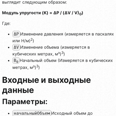
выглядит следующим образом:
Модуль упругости (K) = ΔP / (ΔV / V)
)
0
Где:
Изменение давления (измеряется в паскалях
ΔP
2
или Н/м)
)
Изменение объема (измеряется в
ΔV
3
кубических метрах, м³)
)
Начальный объем (Измеряется в кубических
В
0
3
метрах, м³)
)
Входные и выходные
данные
Параметры:
Исходный объем до
начальныйОбъем