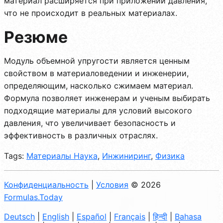
материал расширяется при приложении давления,
что не происходит в реальных материалах.
Резюме
Модуль объемной упругости является ценным
свойством в материаловедении и инженерии,
определяющим, насколько сжимаем материал.
Формула позволяет инженерам и ученым выбирать
подходящие материалы для условий высокого
давления, что увеличивает безопасность и
эффективность в различных отраслях.
Tags:
Материалы Наука
,
Инжиниринг
,
Физика
Конфиденциальность
|
Условия
© 2026
Formulas.Today
Deutsch
|
English
|
Español
|
Français
|
हिन्दी
|
Bahasa