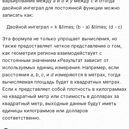
варьирование между
а
и
b
и
y
между
c
и
d
тогда
двойной интеграл для постоянной функции можно
записать как:
Двойной интеграл = k &times; (b - a) &times; (d - c)
Эта формула не только упрощает вычисления, но
также предоставляет четкое представление о том,
как геометрия региона взаимодействует с
постоянным значением
к
Результат зависит от
используемых единиц измерения. Например, если
расстояния
а
,
b
,
c
, и
d
измеряются в метрах, тогда
вычисляемая площадь будет в квадратных метрах.
Если
к
представляет собой плотность в килограммах
на квадратный метр или стоимость в долларах за
квадратный метр, выходные данные будут иметь
единицы килограммов или долларов
соответственно.