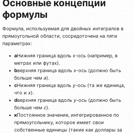
Основные концепции
формулы
Формула, используемая для двойных интегралов в
прямоугольной области, сосредоточена на пяти
параметрах:
а
Нижняя граница вдоль
x
-ось (например, в
метрах или футах).
b
верхняя граница вдоль
x
-ось (должно быть
больше чем
а
).
c
Нижняя граница вдоль
y
-ось (та же единица,
что и
x
).
d
верхняя граница вдоль
y
-ось (должно быть
больше чем
c
).
к
Постоянное значение, интегрированное по
прямоугольнику, которое имеет свои
собственные единицы (такие как доллары за