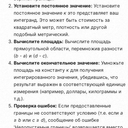
Установите постоянное значение:
Установите
постоянное значение
к
это представляет ваш
интегранд. Это может быть стоимость за
квадратный метр, плотность или другой
подобный метрический.
Вычислите площадь:
Вычислите площадь
прямоугольной области, перемножив разности
(
b - a
) и (
d - c
).
Вычислите окончательное значение:
Умножьте
площадь на константу
к
для получения
интегрированного значения, убедившись, что
результат выражен в соответствующей единице
измерения (например, доллары, килограммы и
т.д.).
Проверка ошибок:
Если предоставленные
границы не соответствуют условию (т.е. если
a
≥ b
или
c ≥ d
), сообщение об ошибке
'Недопустимые границы' возвращается вместо