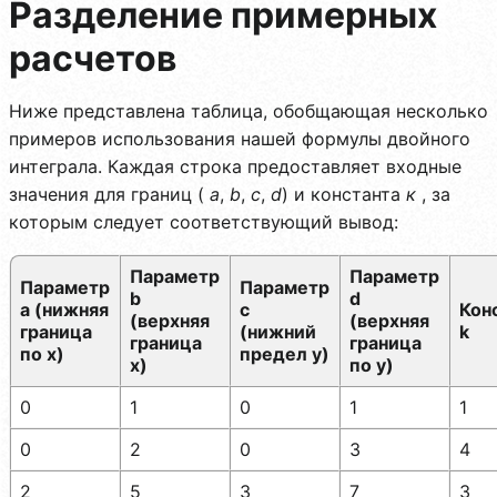
Разделение примерных
расчетов
Ниже представлена таблица, обобщающая несколько
примеров использования нашей формулы двойного
интеграла. Каждая строка предоставляет входные
значения для границ (
а
,
b
,
c
,
d
) и константа
к
, за
которым следует соответствующий вывод:
Параметр
Параметр
Параметр
Параметр
b
d
a (нижняя
c
Кон
(верхняя
(верхняя
граница
(нижний
k
граница
граница
по x)
предел y)
x)
по y)
0
1
0
1
1
0
2
0
3
4
2
5
3
7
3