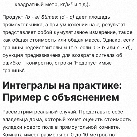
квадратный метр, кг/м² и т.д.).
Продукт
(b - a) &times; (d - c)
дает площадь
прямоугольника, а при умножении на
к
, результат
представляет собой кумулятивное измерение, такое
как общая стоимость или общая масса. Однако, если
границы недействительны (т.е. если
a ≥ b
или
c ≥ d
),
функция предназначена для возврата сигнала об
ошибке – конкретно, строки 'Недопустимые
границы'.
Интегралы на практике:
Пример с объяснением
Рассмотрим реальный случай. Представьте себе
владельца дома, который хочет оценить стоимость
укладки нового пола в прямоугольной комнате.
Комната имеет размеры от 0 до 10 метров по