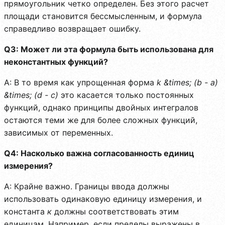
прямоугольник четко определен. Без этого расчет
площади становится бессмысленным, и формула
справедливо возвращает ошибку.
Q3: Может ли эта формула быть использована для
неконстантных функций?
A: В то время как упрощенная форма
k &times; (b - a)
&times; (d - c)
это касается только постоянных
функций, однако принципы двойных интегралов
остаются теми же для более сложных функций,
зависимых от переменных.
Q4: Насколько важна согласованность единиц
измерения?
A: Крайне важно. Границы ввода должны
использовать одинаковую единицу измерения, и
константа
к
должны соответствовать этим
единицам. Например, если пределы выражены в