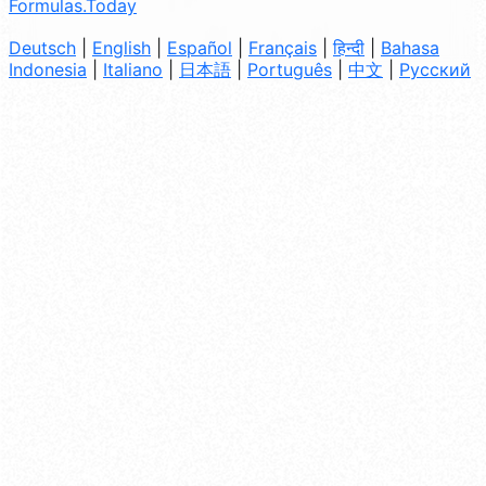
Formulas.Today
Deutsch
|
English
|
Español
|
Français
|
हिन्दी
|
Bahasa
Indonesia
|
Italiano
|
日本語
|
Português
|
中文
|
Русский