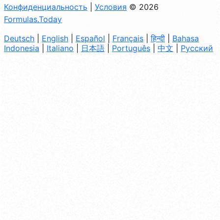
Конфиденциальность
|
Условия
© 2026
Formulas.Today
Deutsch
|
English
|
Español
|
Français
|
हिन्दी
|
Bahasa
Indonesia
|
Italiano
|
日本語
|
Português
|
中文
|
Русский