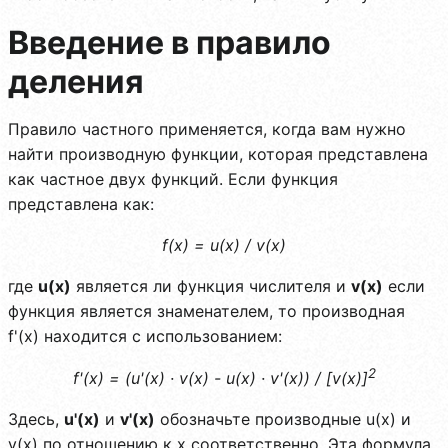
Введение в правило
деления
Правило частного применяется, когда вам нужно
найти производную функции, которая представлена
как частное двух функций. Если функция
представлена как:
f(x) = u(x) / v(x)
где
u(x)
является ли функция числителя и
v(x)
если
функция является знаменателем, то производная
f'(x) находится с использованием:
2
f'(x) = (u'(x) · v(x) - u(x) · v'(x)) / [v(x)]
Здесь,
u'(x)
и
v'(x)
обозначьте производные u(x) и
v(x) по отношению к x соответственно. Эта формула