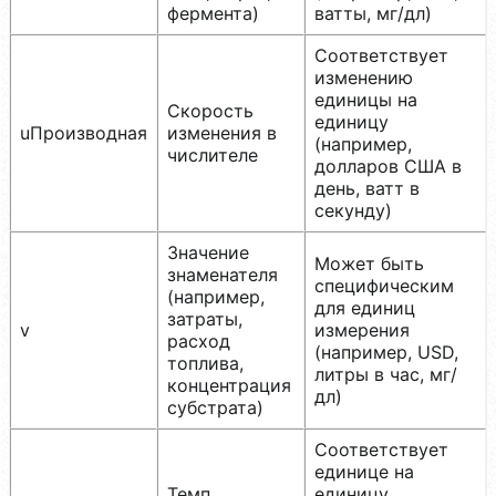
фермента)
ватты, мг/дл)
Соответствует
изменению
единицы на
Скорость
единицу
uПроизводная
изменения в
(например,
числителе
долларов США в
день, ватт в
секунду)
Значение
Может быть
знаменателя
специфическим
(например,
для единиц
затраты,
v
измерения
расход
(например, USD,
топлива,
литры в час, мг/
концентрация
дл)
субстрата)
Соответствует
единице на
Темп
единицу