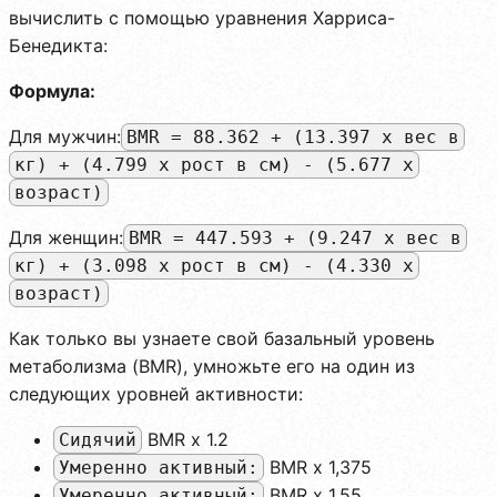
вычислить с помощью уравнения Харриса-
Бенедикта:
Формула:
Для мужчин:
BMR = 88.362 + (13.397 x вес в
кг) + (4.799 x рост в см) - (5.677 x
возраст)
Для женщин:
BMR = 447.593 + (9.247 x вес в
кг) + (3.098 x рост в см) - (4.330 x
возраст)
Как только вы узнаете свой базальный уровень
метаболизма (BMR), умножьте его на один из
следующих уровней активности:
BMR x 1.2
Сидячий
BMR x 1,375
Умеренно активный:
BMR x 1.55
Умеренно активный: