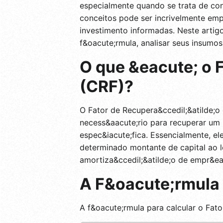
especialmente quando se trata de con
conceitos pode ser incrivelmente emp
investimento informadas. Neste artig
f&oacute;rmula, analisar seus insumos
O que &eacute; o F
(CRF)?
O Fator de Recupera&ccedil;&atilde;o
necess&aacute;rio para recuperar um
espec&iacute;fica. Essencialmente, e
determinado montante de capital ao l
amortiza&ccedil;&atilde;o de empr&ea
A F&oacute;rmula
A f&oacute;rmula para calcular o Fato