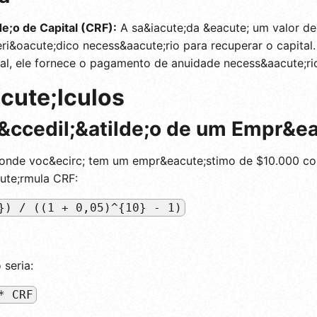
e;o de Capital (CRF):
A sa&iacute;da &eacute; um valor de
i&oacute;dico necess&aacute;rio para recuperar o capital.
pal, ele fornece o pagamento de anuidade necess&aacute;ri
cute;lculos
&ccedil;&atilde;o de um Empr&e
onde voc&ecirc; tem um empr&eacute;stimo de $10.000 com
ute;rmula CRF:
}) / ((1 + 0,05)^{10} - 1)
seria:
* CRF