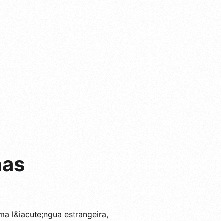
nas
a l&iacute;ngua estrangeira,