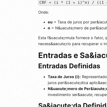
CRF = (i * (1 + i)^n) / ((1 
Onde:
eu
= Taxa de juros por per&iacu
n
= N&uacute;mero de per&iacut
Esta f&oacute;rmula fornece o fator,
necess&aacute;rio para recuperar o i
Entradas e Sa&iac
Entradas Definidas
Taxa de Juros (i):
Representado 
juros peri&oacute;dica aplic&aac
N&uacute;mero de Per&iacute;o
investimento ser&aacute; recupe
Sa&iacute;da Definid