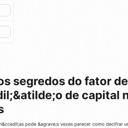
s segredos do fator de
l;&atilde;o de capital 
s
n&ccedil;as pode &agrave;s vezes parecer como decifrar um