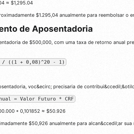
04 ≈ $1,295.04
aproximadamente $1.295,04 anualmente para reembolsar o e
ento de Aposentadoria
entadoria de $500,000, com uma taxa de retorno anual pre
 / ((1 + 0,08)^20 - 1)
sentadoria, voc&ecirc; precisaria de contribui&ccedil;&otil
nual = Valor Futuro * CRF
500.000 * 0,101852 ≈ $50.926
oximadamente $50,926 anualmente para alcan&ccedil;ar sua