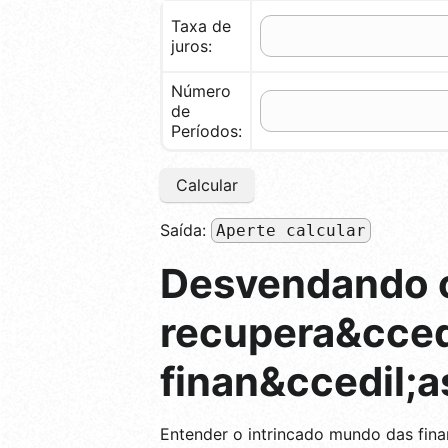
Taxa de
juros:
Número
de
Períodos:
Calcular
Saída:
Aperte calcular
Desvendando o
recupera&ccedi
finan&ccedil;a
Entender o intrincado mundo das fina