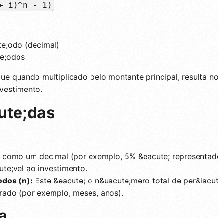
+ i)^n - 1)
te;odo (decimal)
e;odos
 que quando multiplicado pelo montante principal, resulta 
nvestimento.
ute;das
como um decimal (por exemplo, 5% &eacute; representado
ute;vel ao investimento.
dos (n):
Este &eacute; o n&uacute;mero total de per&iacu
rado (por exemplo, meses, anos).
a