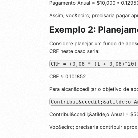
Pagamento Anual = $10,000 * 0.1295
Assim, voc&ecirc; precisaria pagar 
Exemplo 2: Planejam
Considere planejar um fundo de apos
CRF neste caso seria:
CRF = (0,08 * (1 + 0,08)^20)
CRF ≈ 0,101852
Para alcan&ccedil;ar o objetivo de apo
Contribui&ccedil;&atilde;o A
Contribui&ccedil;&atilde;o Anual = $
Voc&ecirc; precisaria contribuir apr