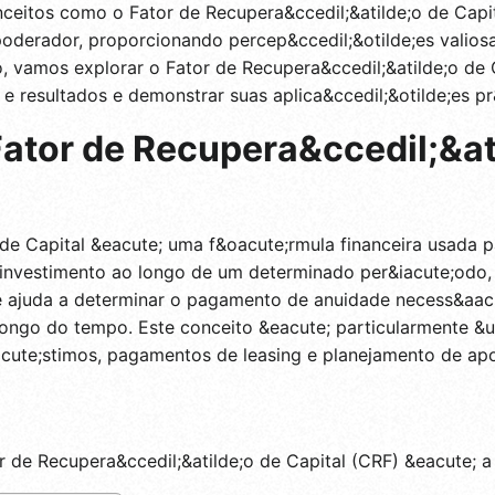
ceitos como o Fator de Recupera&ccedil;&atilde;o de Capi
oderador, proporcionando percep&ccedil;&otilde;es valiosa
o, vamos explorar o Fator de Recupera&ccedil;&atilde;o de
 e resultados e demonstrar suas aplica&ccedil;&otilde;es p
ator de Recupera&ccedil;&ati
 de Capital &eacute; uma f&oacute;rmula financeira usada p
 investimento ao longo de um determinado per&iacute;odo,
le ajuda a determinar o pagamento de anuidade necess&aac
ongo do tempo. Este conceito &eacute; particularmente &u
cute;stimos, pagamentos de leasing e planejamento de apo
r de Recupera&ccedil;&atilde;o de Capital (CRF) &eacute; a