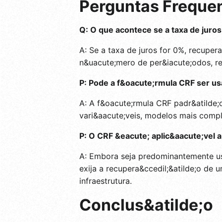
Perguntas Freque
Q: O que acontece se a taxa de juros
A: Se a taxa de juros for 0%, recuper
n&uacute;mero de per&iacute;odos, r
P: Pode a f&oacute;rmula CRF ser us
A: A f&oacute;rmula CRF padr&atilde;
vari&aacute;veis, modelos mais compl
P: O CRF &eacute; aplic&aacute;vel 
A: Embora seja predominantemente usa
exija a recupera&ccedil;&atilde;o de
infraestrutura.
Conclus&atilde;o