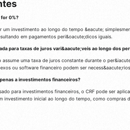
ntes
 for 0%?
ar um investimento ao longo do tempo &eacute; simplesmente
esultando em pagamentos peri&oacute;dicos iguais.
ada para taxas de juros vari&aacute;veis ao longo dos pe
o assume uma taxa de juros constante durante o per&iacute
exos ou software financeiro podem ser necess&aacute;rios
apenas a investimentos financeiros?
do para investimentos financeiros, o CRF pode ser aplica
 um investimento inicial ao longo do tempo, como compras