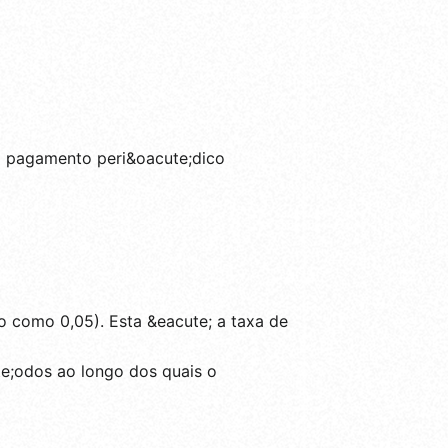
no pagamento peri&oacute;dico
 como 0,05). Esta &eacute; a taxa de
te;odos ao longo dos quais o