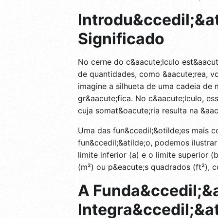
Introdu&ccedil;&at
Significado
No cerne do c&aacute;lculo est&aacut
de quantidades, como &aacute;rea, vol
imagine a silhueta de uma cadeia de
gr&aacute;fica. No c&aacute;lculo, es
cuja somat&oacute;ria resulta na &aac
Uma das fun&ccedil;&otilde;es mais co
fun&ccedil;&atilde;o, podemos ilustr
limite inferior (a) e o limite superi
(m²) ou p&eacute;s quadrados (ft²), 
A Funda&ccedil;&a
Integra&ccedil;&at