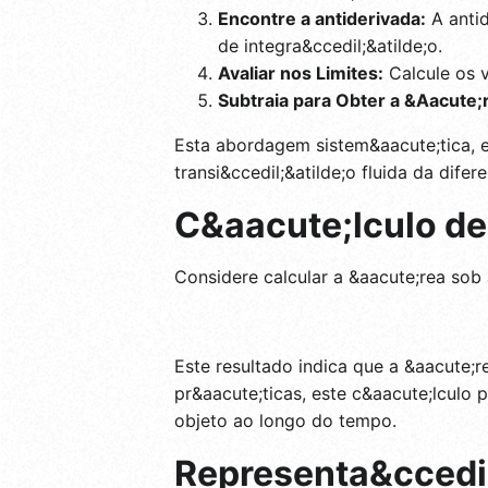
Encontre a antiderivada:
A antid
de integra&ccedil;&atilde;o.
Avaliar nos Limites:
Calcule os va
Subtraia para Obter a &Aacute;
Esta abordagem sistem&aacute;tica,
transi&ccedil;&atilde;o fluida da difer
C&aacute;lculo d
Considere calcular a &aacute;rea sob
Este resultado indica que a &aacute;r
pr&aacute;ticas, este c&aacute;lculo 
objeto ao longo do tempo.
Representa&ccedil