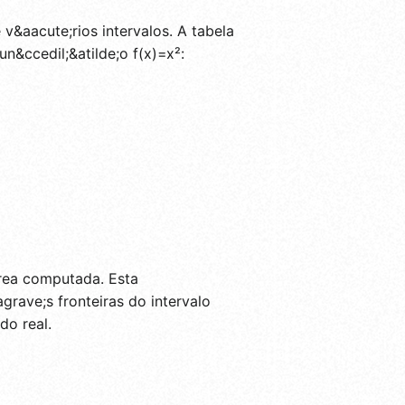
&aacute;rios intervalos. A tabela
un&ccedil;&atilde;o f(x)=x²:
;rea computada. Esta
agrave;s fronteiras do intervalo
do real.