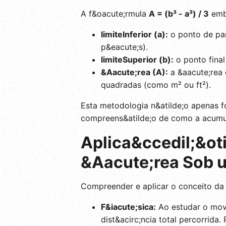
A f&oacute;rmula
A = (b³ - a³) / 3
embo
limiteInferior (a):
o ponto de par
p&eacute;s).
limiteSuperior (b):
o ponto final
&Aacute;rea (A):
a &aacute;rea 
quadradas (como m² ou ft²).
Esta metodologia n&atilde;o apenas 
compreens&atilde;o de como a acumula
Aplica&ccedil;&oti
&Aacute;rea Sob 
Compreender e aplicar o conceito da 
F&iacute;sica:
Ao estudar o movi
dist&acirc;ncia total percorrid