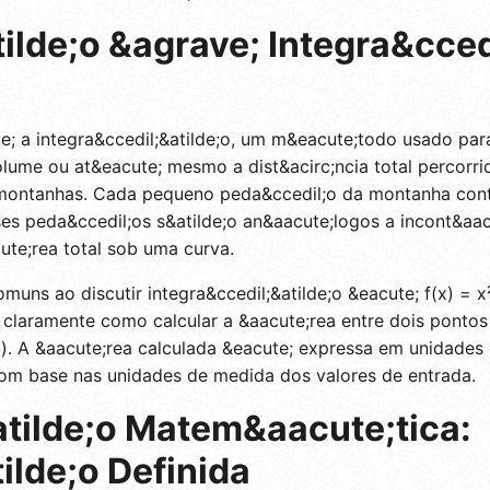
ilde;o &agrave; Integra&cced
e; a integra&ccedil;&atilde;o, um m&eacute;todo usado para
ume ou at&eacute; mesmo a dist&acirc;ncia total percorrida
 montanhas. Cada pequeno peda&ccedil;o da montanha cont
ses peda&ccedil;os s&atilde;o an&aacute;logos a incont&aac
ute;rea total sob uma curva.
muns ao discutir integra&ccedil;&atilde;o &eacute; f(x) = x
ar claramente como calcular a &aacute;rea entre dois pon
or (b). A &aacute;rea calculada &eacute; expressa em unida
com base nas unidades de medida dos valores de entrada.
tilde;o Matem&aacute;tica:
ilde;o Definida