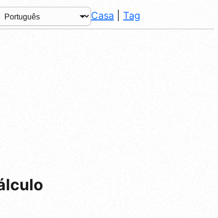
Casa
|
Tag
álculo