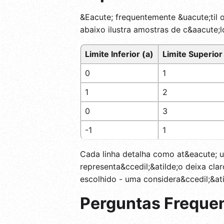
&Eacute; frequentemente &uacute;til 
abaixo ilustra amostras de c&aacute;lc
Limite Inferior (a)
Limite Superior
0
1
1
2
0
3
-1
1
Cada linha detalha como at&eacute; um
representa&ccedil;&atilde;o deixa clar
escolhido - uma considera&ccedil;&ati
Perguntas Freque