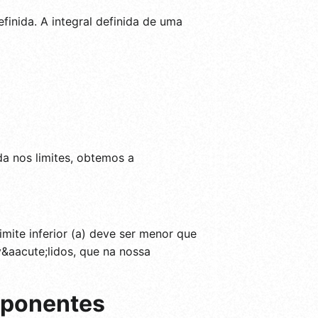
finida. A integral definida de uma
da nos limites, obtemos a
imite inferior (a) deve ser menor que
v&aacute;lidos, que na nossa
mponentes