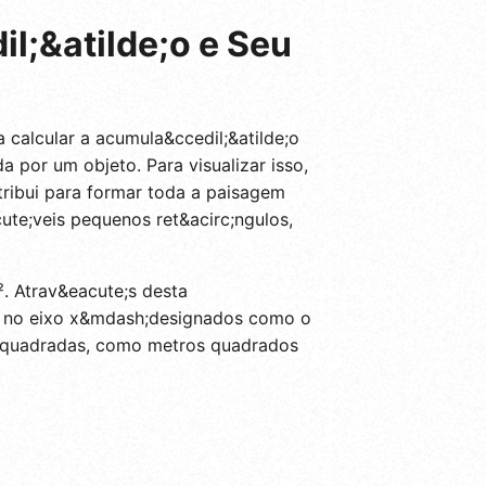
il;&atilde;o e Seu
 calcular a acumula&ccedil;&atilde;o
 por um objeto. Para visualizar isso,
ribui para formar toda a paisagem
ute;veis pequenos ret&acirc;ngulos,
². Atrav&eacute;s desta
tos no eixo x&mdash;designados como o
des quadradas, como metros quadrados