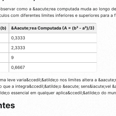
observar como a &aacute;rea computada muda ao longo de v
ulos com diferentes limites inferiores e superiores para a f
 (b)
&Aacute;rea Computada (A = (b³ - a³)/3)
0,3333
2,3333
9
0,6667
a leve varia&ccedil;&atilde;o nos limites altera a &aacute
o que a integra&ccedil;&atilde;o &eacute; sens&iacute;vel &
lde;o essencial em qualquer aplica&ccedil;&atilde;o do mun
ntes