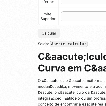
Inferior:
Limite
Superior:
Calcular
Saída:
Aperte calcular
C&aacute;lcul
Curva em C&aa
O c&aacute;lculo &eacute; muito ma
mudan&ccedil;a, movimento e a acumu
&eacute; o c&aacute;lculo da &aacut
integra&ccedil;&atilde;o ou um profis
conceito de encontrar a &aacute;rea s