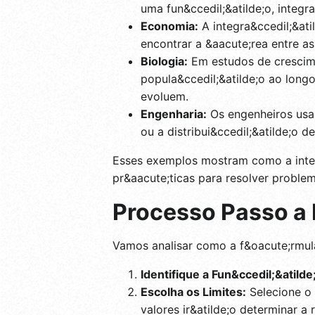
uma fun&ccedil;&atilde;o, integr
Economia:
A integra&ccedil;&at
encontrar a &aacute;rea entre a
Biologia:
Em estudos de crescime
popula&ccedil;&atilde;o ao long
evoluem.
Engenharia:
Os engenheiros usam 
ou a distribui&ccedil;&atilde;o 
Esses exemplos mostram como a integ
pr&aacute;ticas para resolver problem
Processo Passo a 
Vamos analisar como a f&oacute;rmula 
Identifique a Fun&ccedil;&atilde
Escolha os Limites:
Selecione o 
valores ir&atilde;o determinar a 