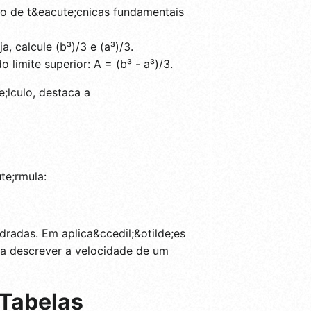
io de t&eacute;cnicas fundamentais
a, calcule (b³)/3 e (a³)/3.
o limite superior: A = (b³ - a³)/3.
lculo, destaca a
te;rmula:
dradas. Em aplica&ccedil;&otilde;es
rva descrever a velocidade de um
 Tabelas