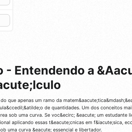
o - Entendendo a &Aacu
cute;lculo
is do que apenas um ramo da matem&aacute;tica&mdash;&e
la&ccedil;&atilde;o de quantidades. Um dos conceitos mai
e;rea sob uma curva. Se voc&ecirc; &eacute; um estudante
sional aplicando essas t&eacute;cnicas em f&iacute;sica, e
ob uma curva &eacute; essencial e libertador.