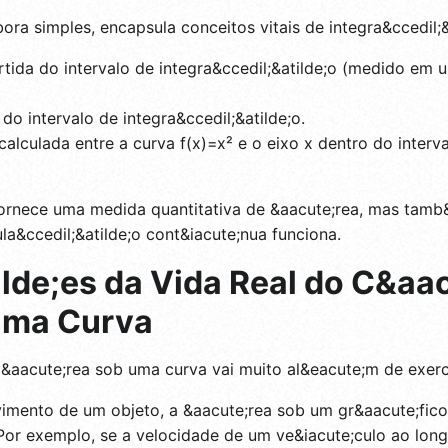
ra simples, encapsula conceitos vitais de integra&ccedil
tida do intervalo de integra&ccedil;&atilde;o (medido em 
 do intervalo de integra&ccedil;&atilde;o.
calculada entre a curva f(x)=x² e o eixo x dentro do interv
fornece uma medida quantitativa de &aacute;rea, mas tam
&ccedil;&atilde;o cont&iacute;nua funciona.
lde;es da Vida Real do C&aac
uma Curva
&aacute;rea sob uma curva vai muito al&eacute;m de exerc
mento de um objeto, a &aacute;rea sob um gr&aacute;fico
a. Por exemplo, se a velocidade de um ve&iacute;culo ao l