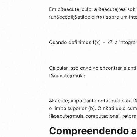
Em c&aacute;lculo, a &aacute;rea sob 
fun&ccedil;&atilde;o f(x) sobre um in
Quando definimos f(x) = x², a integral
Calcular isso envolve encontrar a ant
f&oacute;rmula:
&Eacute; importante notar que esta f&
o limite superior (b). O n&atilde;o c
f&oacute;rmula computacional, reto
Compreendendo a