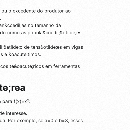
r ou o excedente do produtor ao
.
dan&ccedil;as no tamanho da
ndo como as popula&ccedil;&otilde;es
l;&atilde;o de tens&otilde;es em vigas
os e &oacute;timos.
icos te&oacute;ricos em ferramentas
te;rea
 para f(x)=x²:
de interesse.
lada. Por exemplo, se a=0 e b=3, esses