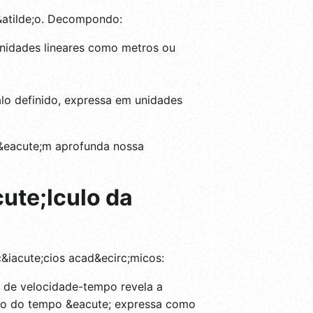
;&atilde;o. Decompondo:
unidades lineares como metros ou
alo definido, expressa em unidades
b&eacute;m aprofunda nossa
ute;lculo da
&iacute;cios acad&ecirc;micos:
 de velocidade-tempo revela a
ongo do tempo &eacute; expressa como