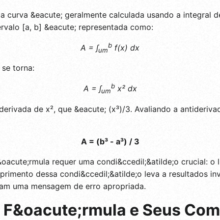
a curva &eacute; geralmente calculada usando a integral de
tervalo [a, b] &eacute; representada como:
b
A = ∫
f(x) dx
um
 se torna:
b
A = ∫
x² dx
um
iderivada de x², que &eacute; (x³)/3. Avaliando a antideriva
A = (b³ - a³) / 3
oacute;rmula requer uma condi&ccedil;&atilde;o crucial: o l
umprimento dessa condi&ccedil;&atilde;o leva a resultados in
rnam uma mensagem de erro apropriada.
 F&oacute;rmula e Seus Co