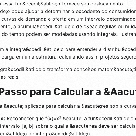
ar essa fun&ccedil;&atilde;o fornece seu deslocamento.
ilde;o pode ajudar a determinar o excedente do consumido
s curvas de demanda e oferta em um intervalo determinado
nto, a acumula&ccedil;&atilde;o de c&eacute;lulas ou mu
o do tempo podem ser modeladas usando integrais, ilustra
a integra&ccedil;&atilde;o para entender a distribui&ccedi
de carga em uma estrutura, calculando assim projetos segur
ra&ccedil;&atilde;o transforma conceitos matem&aacute;t
as reais.
Passo para Calcular a &Aacu
&eacute; aplicada para calcular a &aacute;rea sob a curva
;o:
Reconhecer que f(x)=x² &eacute; a fun&ccedil;&atilde;o 
intervalo [a, b] sobre o qual a &aacute;rea deve ser calcu
regi&atilde;o de integra&ccedil;&atilde;o.