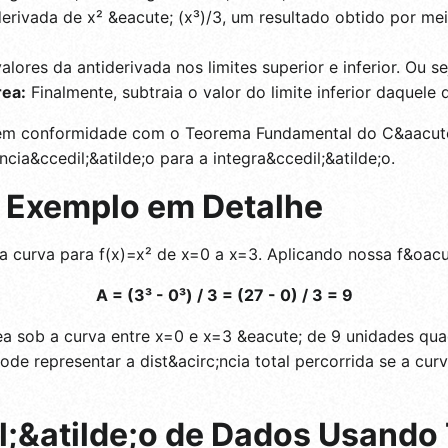
erivada de x² &eacute; (x³)/3, um resultado obtido por me
lores da antiderivada nos limites superior e inferior. Ou sej
rea:
Finalmente, subtraia o valor do limite inferior daquele d
 em conformidade com o Teorema Fundamental do C&aacute;
encia&ccedil;&atilde;o para a integra&ccedil;&atilde;o.
e Exemplo em Detalhe
 a curva para f(x)=x² de x=0 a x=3. Aplicando nossa f&oacu
A = (3³ - 0³) / 3 = (27 - 0) / 3 = 9
ea sob a curva entre x=0 e x=3 &eacute; de 9 unidades qua
pode representar a dist&acirc;ncia total percorrida se a cu
;&atilde;o de Dados Usando