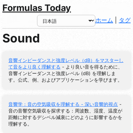
Formulas Today
ホーム
|
タグ
Sound
音響インピーダンスと強度レベル（dB）をマスターし
て音をより良く理解する
- より良い音を得るために、
音響インピーダンスと強度レベル (dB) を理解しま
す。公式、例、およびアプリケーションを学びます。
音響学：音の空気吸収を理解する - 深い音響的視点
-
音の音響空気吸収を探求する：周波数、湿度、温度が
距離に対するデシベル減衰にどのように影響するかを
理解する。