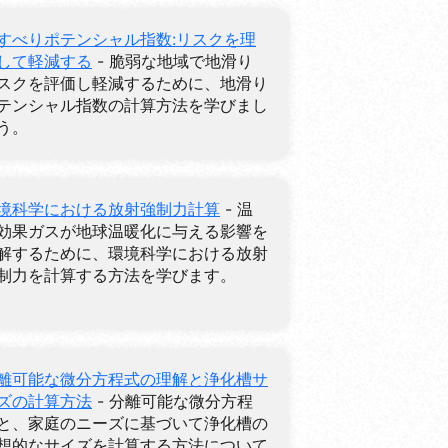
すべりポテンシャル指数:リスクを理
して軽減する
- 脆弱な地域で地滑り
スクを評価し軽減するために、地滑り
テンシャル指数の計算方法を学びまし
う。
境科学における放射強制力計算
- 温
効果ガスが地球温暖化に与える影響を
解するために、環境科学における放射
制力を計算する方法を学びます。
離可能な微分方程式の理解と浄化槽サ
ズの計算方法
- 分離可能な微分方程
と、家庭のニーズに基づいて浄化槽の
想的なサイズを計算する方法について