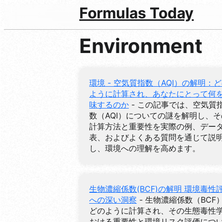
Formulas Today
Environment
環境 - 空気質指数（AQI）の解明：
ように計算され、あなたにとって何
味するのか
- この記事では、空気質
数（AQI）についての謎を解明し、そ
計算方法と重要性を実際の例、デー
表、およびよくある質問を通じて説
し、環境への理解を高めます。
生物濃縮係数(BCF)の解明 環境毒性
への深い洞察
- 生物濃縮係数（BCF
どのように計算され、その生態毒性
おける重要性と環境リスク評価につ