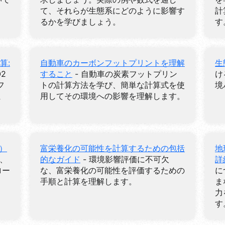
て、それらが生態系にどのように影響す
計
るかを学びましょう。
す
算:
自動車のカーボンフットプリントを理解
生
2
すること
- 自動車の炭素フットプリン
け
フ
トの計算方法を学び、簡単な計算式を使
境
ま
用してその環境への影響を理解します。
）
富栄養化の可能性を計算するための包括
地
）、
的なガイド
- 環境影響評価に不可欠
詳
ロー
な、富栄養化の可能性を評価するための
に
手順と計算を理解します。
ま
力
す