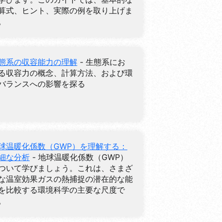
算式、ヒント、実際の例を取り上げま
。
態系の収容能力の理解
- 生態系にお
る収容力の概念、計算方法、および環
バランスへの影響を探る
球温暖化係数（GWP）を理解する：
細な分析
- 地球温暖化係数（GWP）
ついて学びましょう。これは、さまざ
な温室効果ガスの熱捕捉の潜在的な能
を比較する環境科学の主要な尺度で
。