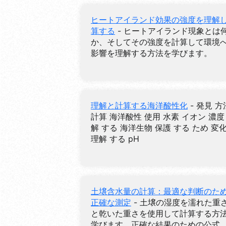
ヒートアイランド効果の強度を理解
算する
- ヒートアイランド現象とは
か、そしてその強度を計算して環境
影響を理解する方法を学びます。
理解と計算する海洋酸性化
- 発見 方
計算 海洋酸性 使用 水素 イオン 濃度
解 する 海洋生物 保護 する ため 変
理解 する pH
土壌含水量の計算：最適な判断のた
正確な測定
- 土壌の湿度を濡れた重
と乾いた重さを使用して計算する方
学びます。正確な結果のための公式