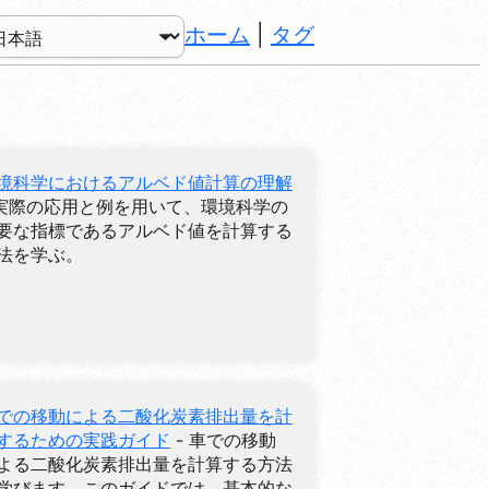
ホーム
|
タグ
境科学におけるアルベド値計算の理解
 実際の応用と例を用いて、環境科学の
要な指標であるアルベド値を計算する
法を学ぶ。
での移動による二酸化炭素排出量を計
するための実践ガイド
- 車での移動
よる二酸化炭素排出量を計算する方法
学びます。このガイドでは、基本的な