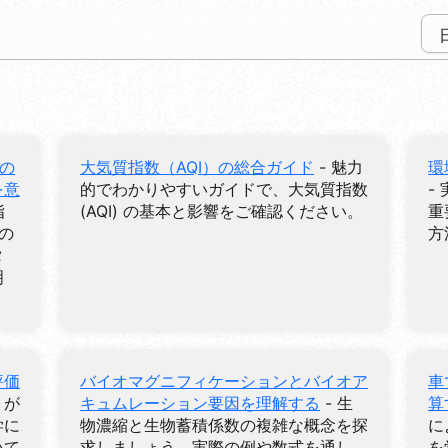
どの
大気質指数（AQI）の総合ガイド
- 魅力
環
を意
的でわかりやすいガイドで、大気質指数
-
指
(AQI) の基本と影響をご確認ください。
重
の
方
タ
明
評価
バイオマグニフィケーションとバイオア
車
）が
キュムレーション要因を理解する
- 生
算
学に
物濃縮と生物蓄積係数の複雑な概念を探
に
いて
求しましょう。実際の例や数式を通し
を