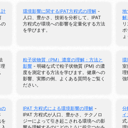
し計
環境影響に関するIPAT方程式の理解
-
地
何
人口、豊かさ、技術を分析して、IPAT
解
への
方程式が環境への影響を定量化する方法
リ
を学びます。
ポ
ょ
法
粒子状物質（PM）濃度の理解：方法と
環
 理
影響
- 明確な式で粒子状物質 (PM) の濃
室
化
度を測定する方法を学びます。健康への
理
影響、実際の例、よくある質問をご覧く
強
ださい。
めの
IPAT 方程式による環境影響の理解
-
分
さ
IPAT 方程式が人口、豊かさ、テクノロ
イ
法を
ジーによって引き起こされる環境への影
式
、入
響を理解するのにどのように役立つかを
理