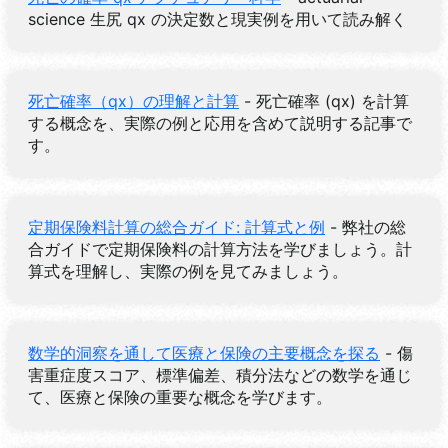
science 生尻 qx の決定数と現実例を用いて読み解く
死亡確率（qx）の理解と計算
- 死亡確率 (qx) を計算
する概念を、実際の例と応用を含めて説明する記事で
す。
定期保険料計算の総合ガイド: 計算式と例
- 弊社の総
合ガイドで定期保険料の計算方法を学びましょう。計
算式を理解し、実際の例を見てみましょう。
数学的洞察を通して医療と保険の主要概念を探る
- 傷
害重症度スコア、標準偏差、積分法などの数学を通じ
て、医療と保険の重要な概念を学びます。