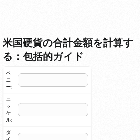
米国硬貨の合計金額を計算す
る：包括的ガイド
ペ
ニ
ー:
ニ
ッ
ケ
ル:
ダ
イ