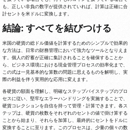
も、正しい非負の数字が提供されていれば、計算は正確に合
計セントを米ドルに変換します。
結論: すべてを結びつける
米国の硬貨の総ドル価値を計算するためのシンプルで効果的
な方法は、日常の財務管理において強力なツールとなりえま
す。個人の貯蓄が正確に集計されることを確保することか
ら、ビジネス環境における現金管理プロセスの効率化まで、
この式は一見基本的な算数の問題に思えるものを解明し、実
際の利益を伴う実用的な応用に変えます。
各硬貨の額面を理解し、明確なステップバイステップのプロ
セスに従い、堅牢なエラーハンドリングを実施することで、
硬貨コレクションを自信を持って管理・計算できます。各ス
テップは、硬貨の枚数をそれぞれのセントの値で掛け算する
ことから始まり、それらを加算し、最終的にセントをドルに
変換することに至ります。このプロセスは、少量の個々の数