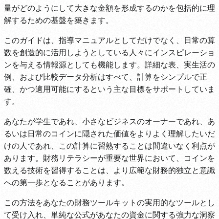
量がどのようにして大きな金額を形成するのかを包括的に理
解するための基盤を築きます。
このガイドは、指導マニュアルとしてだけでなく、日常の算
数を創造的に活用しようとしている人々にインスピレーショ
ンを与える情報源としても機能します。詳細な表、実生活の
例、および比較データ分析はすべて、計算をシンプルで正
確、かつ適用可能にするという主な目標をサポートしていま
す。
あなたが学生であれ、小さなビジネスのオーナーであれ、あ
るいは日常のコインに隠された価値をよりよく理解したいだ
けの人であれ、この計算に習熟することは間違いなく利点が
あります。財務リテラシーが重要な世界において、コインを
数える技術を習得することは、より広範な財務的独立と意識
への第一歩となることがあります。
この方法をあなたの財務ツールキットの実用的なツールとし
て受け入れ、単純な公式があなたの資金に関する強力な洞察