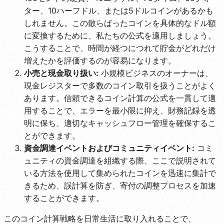
ター、10ハーフドル、または5ドルコインがあるかも
しれません。この散らばったコインを具体的なドル額
に変換するために、私たちの公式を適用しましょう。
こうすることで、時間が経つにつれて貯金がどれだけ
増えたかを評価するのが容易になります。
小売と現金取り扱い:
小規模ビジネスのオーナーは、
現金レジスターで多数のコイン取引を扱うことがよく
あります。信頼できるコイン計算の公式を一貫して適
用することで、エラーを最小限に抑え、財務記録を透
明に保ち、適切なキャッシュフロー管理を確保するこ
とができます。
資金調達イベントおよびコミュニティイベント:
コミ
ュニティの資金調達を組織する際、ここで説明されて
いる方法を使用して集められたコインを迅速に集計で
きるため、誤計算を防ぎ、寄付の調整プロセスを加速
することができます。
このコイン計算戦略を日常生活に取り入れることで、