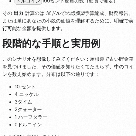
100セント硬貨の数（硬貨で測定）
ドルコイン
その
出力
計算のは
米ドルでの総価値
予算編成、財務報告、
または単にあなたの小銭の価値を理解するために、明確で実
行可能な金額を提供します。
段階的な手順と実用例
このシナリオを想像してみてください：屋根裏で古い貯金箱
を見つけました。その価値を知りたくてたまらず、中のコイ
ンを数え始めます。分布は以下の通りです：
10 セント
4 ニッケル
3ダイム
2クォーター
1 ハーフダラー
0ドルコイン