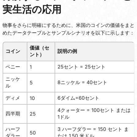
実生活の応用
物事をさらに明確にするために、米国のコインの価値をまと
めたデータテーブルとサンプルシナリオを以下に示します：
価値（セ
コイン
説明の例
ント）
ペニー
25セント = 25セント
1
ニッケ
8ニッケル = 40セント
5
ル
ディメ
6ダイム=60セント
10
4クォーター = 100セント または
四半期
25
1ドル
ハーフ
3 ハーフダラー = 150 セント ま
50
ダラー
たは 1.50 米ドル