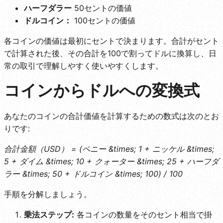
ハーフダラー
50セントの価値
ドルコイン：
100セントの価値
各コインの価値は最初にセントで決まります。合計がセント
で計算された後、その合計を100で割ってドルに換算し、日
常の取引で理解しやすく使いやすくします。
コインからドルへの変換式
あなたのコインの合計価値を計算するための数式は次のとお
りです:
合計金額（USD） = (ペニー &times; 1 + ニッケル &times;
5 + ダイム &times; 10 + クォーター &times; 25 + ハーフダ
ラー &times; 50 + ドルコイン &times; 100) / 100
手順を分解しましょう。
乗法ステップ:
各コインの数量をそのセント相当で掛