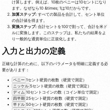
け算します。例えば、10枚のペニーは10セントになり
ます。なぜなら10 &times; 1は10だからです。
加算ステップ:
すべての製品を合計して、セント単位
の合計値を得ます。
変換ステップ:
合計セントを100で割って、合計を米ド
ルに変換します。このステップは、私たちの結果をよ
り一般的な通貨単位に正規化します。
入力と出力の定義
正確な計算のために、以下のパラメータを明確に定義する必
要があります：
1セント硬貨の枚数（硬貨で測定）
ペニー
5セント硬貨の枚数（硬貨で測定）
ニッケル
10セントコインの数（コイン単位で測定）
ディム
25セント硬貨の枚数（硬貨で測定）
四半期
50セント硬貨の枚数（硬貨で測定）
半ドル