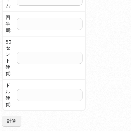
ム:
四
半
期:
50
セ
ン
ト
硬
貨:
ド
ル
硬
貨:
計算