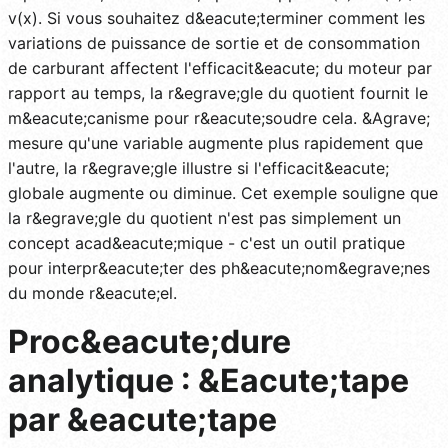
v(x). Si vous souhaitez d&eacute;terminer comment les
variations de puissance de sortie et de consommation
de carburant affectent l'efficacit&eacute; du moteur par
rapport au temps, la r&egrave;gle du quotient fournit le
m&eacute;canisme pour r&eacute;soudre cela. &Agrave;
mesure qu'une variable augmente plus rapidement que
l'autre, la r&egrave;gle illustre si l'efficacit&eacute;
globale augmente ou diminue. Cet exemple souligne que
la r&egrave;gle du quotient n'est pas simplement un
concept acad&eacute;mique - c'est un outil pratique
pour interpr&eacute;ter des ph&eacute;nom&egrave;nes
du monde r&eacute;el.
Proc&eacute;dure
analytique : &Eacute;tape
par &eacute;tape