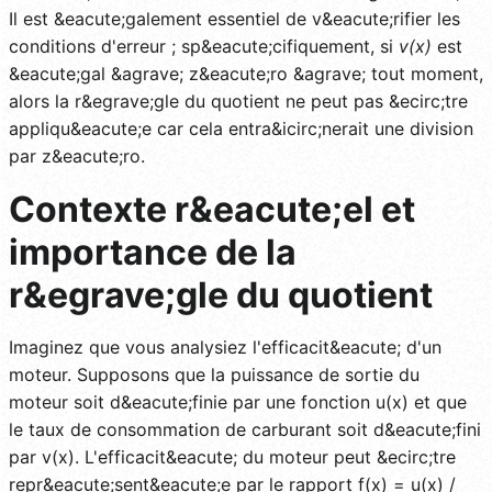
Il est &eacute;galement essentiel de v&eacute;rifier les
conditions d'erreur ; sp&eacute;cifiquement, si
v(x)
est
&eacute;gal &agrave; z&eacute;ro &agrave; tout moment,
alors la r&egrave;gle du quotient ne peut pas &ecirc;tre
appliqu&eacute;e car cela entra&icirc;nerait une division
par z&eacute;ro.
Contexte r&eacute;el et
importance de la
r&egrave;gle du quotient
Imaginez que vous analysiez l'efficacit&eacute; d'un
moteur. Supposons que la puissance de sortie du
moteur soit d&eacute;finie par une fonction u(x) et que
le taux de consommation de carburant soit d&eacute;fini
par v(x). L'efficacit&eacute; du moteur peut &ecirc;tre
repr&eacute;sent&eacute;e par le rapport f(x) = u(x) /