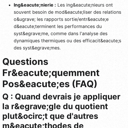
Ing&eacute;nierie :
Les ing&eacute;nieurs ont
souvent besoin de mod&eacute;liser des relations
o&ugrave; les rapports sortie/entr&eacute;e
d&eacute;terminent les performances du
syst&egrave;me, comme dans l'analyse des
dynamiques thermiques ou des efficacit&eacute;s
des syst&egrave;mes.
Questions
Fr&eacute;quemment
Pos&eacute;es (FAQ)
Q : Quand devrais je appliquer
la r&egrave;gle du quotient
plut&ocirc;t que d'autres
m&eacute;thodes de