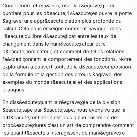
Comprendre et ma&icirc;triser la r&egrave;gle du
quotient pour les d&eacute;riv&eacute;es ouvre la porte
&agrave; une appr&eacute;ciation plus profonde du
calcul. Cela nous enseigne comment naviguer dans
l'&eacute;quilibre d&eacute;licat entre les taux de
changement dans le num&eacute;rateur et le
d&eacute;nominateur, et comment de telles relations
fa&ccedil;onnent le comportement des fonctions. Notre
exploration a couvert tout, de la d&eacute;composition
de la formule et la gestion des erreurs &agrave; des
exemples du monde r&eacute;el et des applications
pratiques.
En diss&eacute;quant la r&egrave;gle de la division
&eacute;tape par &eacute;tape, nous avons vu que la
diff&eacute;rentiation est plus qu'un ensemble de
proc&eacute;dures c'est un art de comprendre comment
les quantit&eacute;s interagissent de mani&egrave;re