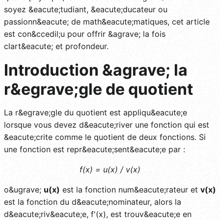
soyez &eacute;tudiant, &eacute;ducateur ou
passionn&eacute; de math&eacute;matiques, cet article
est con&ccedil;u pour offrir &agrave; la fois
clart&eacute; et profondeur.
Introduction &agrave; la
r&egrave;gle de quotient
La r&egrave;gle du quotient est appliqu&eacute;e
lorsque vous devez d&eacute;river une fonction qui est
&eacute;crite comme le quotient de deux fonctions. Si
une fonction est repr&eacute;sent&eacute;e par :
f(x) = u(x) / v(x)
o&ugrave;
u(x)
est la fonction num&eacute;rateur et
v(x)
est la fonction du d&eacute;nominateur, alors la
d&eacute;riv&eacute;e, f'(x), est trouv&eacute;e en