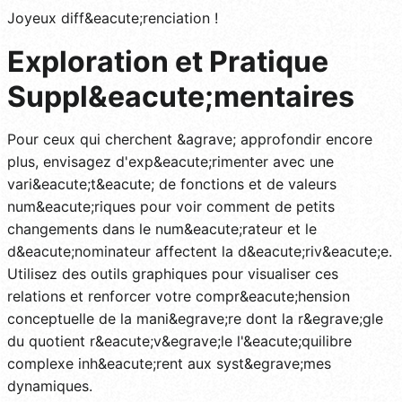
Joyeux diff&eacute;renciation !
Exploration et Pratique
Suppl&eacute;mentaires
Pour ceux qui cherchent &agrave; approfondir encore
plus, envisagez d'exp&eacute;rimenter avec une
vari&eacute;t&eacute; de fonctions et de valeurs
num&eacute;riques pour voir comment de petits
changements dans le num&eacute;rateur et le
d&eacute;nominateur affectent la d&eacute;riv&eacute;e.
Utilisez des outils graphiques pour visualiser ces
relations et renforcer votre compr&eacute;hension
conceptuelle de la mani&egrave;re dont la r&egrave;gle
du quotient r&eacute;v&egrave;le l'&eacute;quilibre
complexe inh&eacute;rent aux syst&egrave;mes
dynamiques.