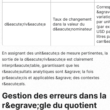
Corres
&agrave
variati
Taux de changement
par uni
d&eacute;riv&eacute;e
dans la valeur du
(par e
d&eacute;nominateur
USD par
litres 
carr&ea
En assignant des unit&eacute;s de mesure pertinentes, la
sortie de la d&eacute;riv&eacute;e est clairement
interpr&eacute;table, garantissant que les
r&eacute;sultats analytiques sont &agrave; la fois
pr&eacute;cis et applicables &agrave; des contextes
r&eacute;els.
Gestion des erreurs dans la
r&egrave;gle du quotient