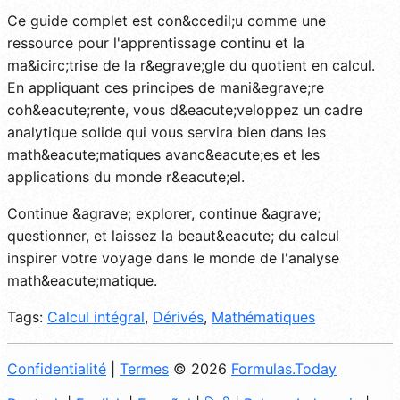
Ce guide complet est con&ccedil;u comme une
ressource pour l'apprentissage continu et la
ma&icirc;trise de la r&egrave;gle du quotient en calcul.
En appliquant ces principes de mani&egrave;re
coh&eacute;rente, vous d&eacute;veloppez un cadre
analytique solide qui vous servira bien dans les
math&eacute;matiques avanc&eacute;es et les
applications du monde r&eacute;el.
Continue &agrave; explorer, continue &agrave;
questionner, et laissez la beaut&eacute; du calcul
inspirer votre voyage dans le monde de l'analyse
math&eacute;matique.
Tags:
Calcul intégral
,
Dérivés
,
Mathématiques
Confidentialité
|
Termes
© 2026
Formulas.Today