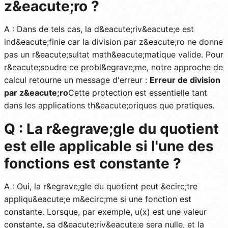
z&eacute;ro ?
A : Dans de tels cas, la d&eacute;riv&eacute;e est
ind&eacute;finie car la division par z&eacute;ro ne donne
pas un r&eacute;sultat math&eacute;matique valide. Pour
r&eacute;soudre ce probl&egrave;me, notre approche de
calcul retourne un message d'erreur :
Erreur de division
par z&eacute;ro
Cette protection est essentielle tant
dans les applications th&eacute;oriques que pratiques.
Q : La r&egrave;gle du quotient
est elle applicable si l'une des
fonctions est constante ?
A : Oui, la r&egrave;gle du quotient peut &ecirc;tre
appliqu&eacute;e m&ecirc;me si une fonction est
constante. Lorsque, par exemple, u(x) est une valeur
constante, sa d&eacute;riv&eacute;e sera nulle, et la