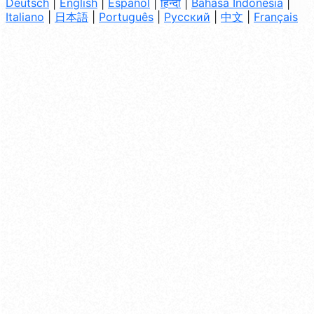
Deutsch
|
English
|
Español
|
हिन्दी
|
Bahasa Indonesia
|
Italiano
|
日本語
|
Português
|
Русский
|
中文
|
Français