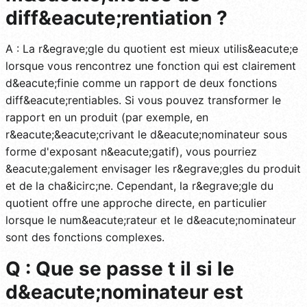
diff&eacute;rentiation ?
A : La r&egrave;gle du quotient est mieux utilis&eacute;e
lorsque vous rencontrez une fonction qui est clairement
d&eacute;finie comme un rapport de deux fonctions
diff&eacute;rentiables. Si vous pouvez transformer le
rapport en un produit (par exemple, en
r&eacute;&eacute;crivant le d&eacute;nominateur sous
forme d'exposant n&eacute;gatif), vous pourriez
&eacute;galement envisager les r&egrave;gles du produit
et de la cha&icirc;ne. Cependant, la r&egrave;gle du
quotient offre une approche directe, en particulier
lorsque le num&eacute;rateur et le d&eacute;nominateur
sont des fonctions complexes.
Q : Que se passe t il si le
d&eacute;nominateur est