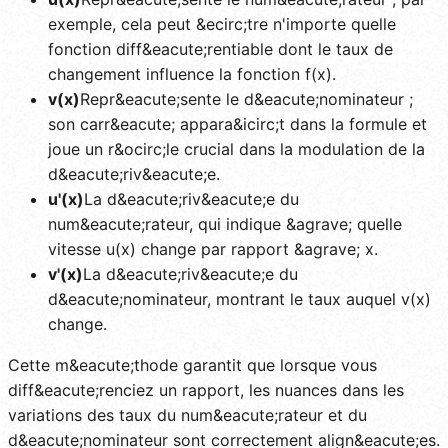
exemple, cela peut &ecirc;tre n'importe quelle
fonction diff&eacute;rentiable dont le taux de
changement influence la fonction f(x).
v(x)
Repr&eacute;sente le d&eacute;nominateur ;
son carr&eacute; appara&icirc;t dans la formule et
joue un r&ocirc;le crucial dans la modulation de la
d&eacute;riv&eacute;e.
u'(x)
La d&eacute;riv&eacute;e du
num&eacute;rateur, qui indique &agrave; quelle
vitesse u(x) change par rapport &agrave; x.
v'(x)
La d&eacute;riv&eacute;e du
d&eacute;nominateur, montrant le taux auquel v(x)
change.
Cette m&eacute;thode garantit que lorsque vous
diff&eacute;renciez un rapport, les nuances dans les
variations des taux du num&eacute;rateur et du
d&eacute;nominateur sont correctement align&eacute;es.