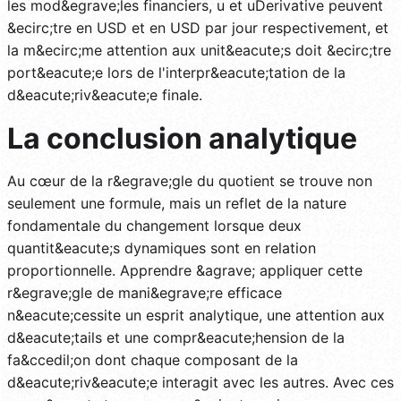
les mod&egrave;les financiers, u et uDerivative peuvent
&ecirc;tre en USD et en USD par jour respectivement, et
la m&ecirc;me attention aux unit&eacute;s doit &ecirc;tre
port&eacute;e lors de l'interpr&eacute;tation de la
d&eacute;riv&eacute;e finale.
La conclusion analytique
Au cœur de la r&egrave;gle du quotient se trouve non
seulement une formule, mais un reflet de la nature
fondamentale du changement lorsque deux
quantit&eacute;s dynamiques sont en relation
proportionnelle. Apprendre &agrave; appliquer cette
r&egrave;gle de mani&egrave;re efficace
n&eacute;cessite un esprit analytique, une attention aux
d&eacute;tails et une compr&eacute;hension de la
fa&ccedil;on dont chaque composant de la
d&eacute;riv&eacute;e interagit avec les autres. Avec ces