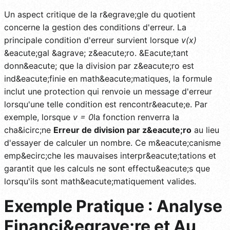
Un aspect critique de la r&egrave;gle du quotient
concerne la gestion des conditions d'erreur. La
principale condition d'erreur survient lorsque
v(x)
&eacute;gal &agrave; z&eacute;ro. &Eacute;tant
donn&eacute; que la division par z&eacute;ro est
ind&eacute;finie en math&eacute;matiques, la formule
inclut une protection qui renvoie un message d'erreur
lorsqu'une telle condition est rencontr&eacute;e. Par
exemple, lorsque
v = 0
la fonction renverra la
cha&icirc;ne
Erreur de division par z&eacute;ro
au lieu
d'essayer de calculer un nombre. Ce m&eacute;canisme
emp&ecirc;che les mauvaises interpr&eacute;tations et
garantit que les calculs ne sont effectu&eacute;s que
lorsqu'ils sont math&eacute;matiquement valides.
Exemple Pratique : Analyse
Financi&egrave;re et Au