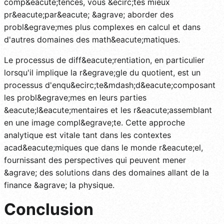
comp&eacute;tences, vous &ecirc;tes mieux
pr&eacute;par&eacute; &agrave; aborder des
probl&egrave;mes plus complexes en calcul et dans
d'autres domaines des math&eacute;matiques.
Le processus de diff&eacute;rentiation, en particulier
lorsqu'il implique la r&egrave;gle du quotient, est un
processus d'enqu&ecirc;te&mdash;d&eacute;composant
les probl&egrave;mes en leurs parties
&eacute;l&eacute;mentaires et les r&eacute;assemblant
en une image compl&egrave;te. Cette approche
analytique est vitale tant dans les contextes
acad&eacute;miques que dans le monde r&eacute;el,
fournissant des perspectives qui peuvent mener
&agrave; des solutions dans des domaines allant de la
finance &agrave; la physique.
Conclusion