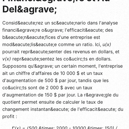
Del&agrave;
Consid&eacute;rez un sc&eacute;nario dans l'analyse
financi&egrave;re o&ugrave; l'efficacit&eacute; des
b&eacute;n&eacute;fices d'une entreprise est
mod&eacute;lis&eacute;e comme un ratio. Ici,
u(x)
pourrait repr&eacute;senter des revenus en dollars, et
v(x)
repr&eacute;sentez les co&ucirc;ts en dollars.
Supposons qu'&agrave; un certain moment, l'entreprise
ait un chiffre d'affaires de 10 000 $ et un taux
d'augmentation de 500 $ par jour, tandis que les
co&ucirc;ts sont de 2 000 $ avec un taux
d'augmentation de 150 $ par jour. La r&egrave;gle du
quotient permet ensuite de calculer le taux de
changement instantan&eacute; de l'efficacit&eacute; du
profit :
f'(x) = (500 &times; 2000 - 10000 &times; 150) /