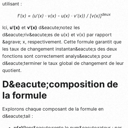
utilisant :
deux
f'(x) = (u'(x) · v(x) - u(x) · v'(x)) / [v(x)]
Ici,
u'(x)
et
v'(x)
d&eacute;notez les
d&eacute;riv&eacute;es de u(x) et v(x) par rapport
&agrave; x, respectivement. Cette formule garantit que
les taux de changement instantan&eacute;s des deux
fonctions sont correctement analys&eacute;s pour
d&eacute;terminer le taux global de changement de leur
quotient.
D&eacute;composition de
la formule
Explorons chaque composant de la formule en
d&eacute;tail :
u(x)
Repr&eacute;sente le num&eacute;rateur ; par