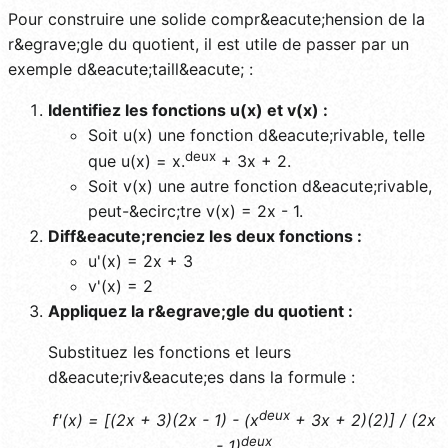
Pour construire une solide compr&eacute;hension de la
r&egrave;gle du quotient, il est utile de passer par un
exemple d&eacute;taill&eacute; :
Identifiez les fonctions u(x) et v(x) :
Soit u(x) une fonction d&eacute;rivable, telle
deux
que u(x) = x.
+ 3x + 2.
Soit v(x) une autre fonction d&eacute;rivable,
peut-&ecirc;tre v(x) = 2x - 1.
Diff&eacute;renciez les deux fonctions :
u'(x) = 2x + 3
v'(x) = 2
Appliquez la r&egrave;gle du quotient :
Substituez les fonctions et leurs
d&eacute;riv&eacute;es dans la formule :
deux
f'(x) = [(2x + 3)(2x - 1) - (x
+ 3x + 2)(2)] / (2x
deux
- 1)