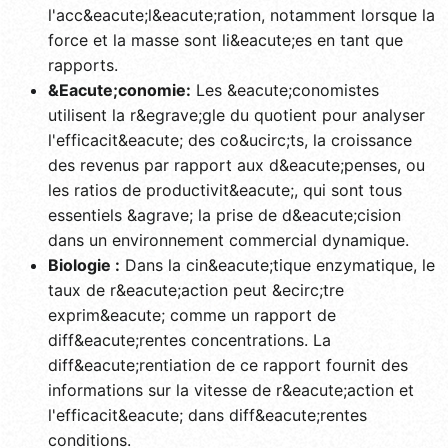
l'acc&eacute;l&eacute;ration, notamment lorsque la
force et la masse sont li&eacute;es en tant que
rapports.
&Eacute;conomie:
Les &eacute;conomistes
utilisent la r&egrave;gle du quotient pour analyser
l'efficacit&eacute; des co&ucirc;ts, la croissance
des revenus par rapport aux d&eacute;penses, ou
les ratios de productivit&eacute;, qui sont tous
essentiels &agrave; la prise de d&eacute;cision
dans un environnement commercial dynamique.
Biologie :
Dans la cin&eacute;tique enzymatique, le
taux de r&eacute;action peut &ecirc;tre
exprim&eacute; comme un rapport de
diff&eacute;rentes concentrations. La
diff&eacute;rentiation de ce rapport fournit des
informations sur la vitesse de r&eacute;action et
l'efficacit&eacute; dans diff&eacute;rentes
conditions.