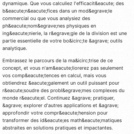
dynamique. Que vous calculiez l'efficacit&eacute; des
b&eacute;n&eacute;fices dans un mod&egrave;le
commercial ou que vous analysiez des
ph&eacute;nom&egrave;nes physiques en
ing&eacute;nierie, la r&egrave;gle de la division est une
partie essentielle de votre bo&icirc;te &agrave; outils
analytique.
Embrassez le parcours de la ma&icirc;trise de ce
concept, et vous n'am&eacute;liorerez pas seulement
vos comp&eacute;tences en calcul, mais vous
obtiendrez &eacute;galement un outil puissant pour
r&eacute;soudre des probl&egrave;mes complexes du
monde r&eacute;el. Continuez &agrave; pratiquer,
&agrave; explorer d'autres applications et &agrave;
approfondir votre compr&eacute;hension pour
transformer des id&eacute;es math&eacute;matiques
abstraites en solutions pratiques et impactantes.