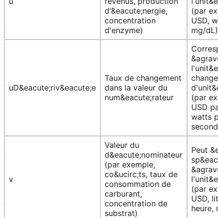
u
revenus, production
l'unit&
d'&eacute;nergie,
(par e
concentration
USD, w
d'enzyme)
mg/dL)
Corres
&agrav
l'unit&
Taux de changement
chang
uD&eacute;riv&eacute;e
dans la valeur du
d'unit&
num&eacute;rateur
(par e
USD par
watts 
second
Valeur du
Peut &e
d&eacute;nominateur
sp&eac
(par exemple,
&agrav
co&ucirc;ts, taux de
v
l'unit&
consommation de
(par e
carburant,
USD, li
concentration de
heure,
substrat)