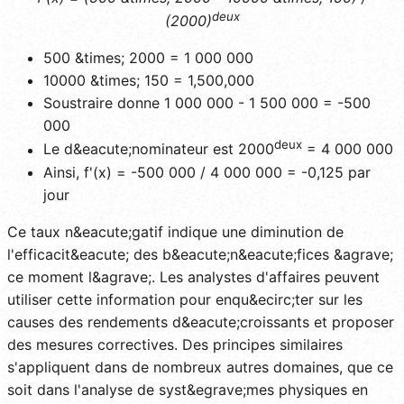
deux
(2000)
500 &times; 2000 = 1 000 000
10000 &times; 150 = 1,500,000
Soustraire donne 1 000 000 - 1 500 000 = -500
000
deux
Le d&eacute;nominateur est 2000
= 4 000 000
Ainsi, f'(x) = -500 000 / 4 000 000 = -0,125 par
jour
Ce taux n&eacute;gatif indique une diminution de
l'efficacit&eacute; des b&eacute;n&eacute;fices &agrave;
ce moment l&agrave;. Les analystes d'affaires peuvent
utiliser cette information pour enqu&ecirc;ter sur les
causes des rendements d&eacute;croissants et proposer
des mesures correctives. Des principes similaires
s'appliquent dans de nombreux autres domaines, que ce
soit dans l'analyse de syst&egrave;mes physiques en