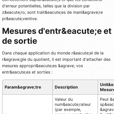
d'erreur potentielles, telles que la division par
z&eacute;ro, sont trait&eacute;es de mani&egrave;re
pr&eacute;ventive.
Mesures d'entr&eacute;e et
de sortie
Dans chaque application du monde r&eacute;el de la
r&egrave;gle du quotient, il est important d'attacher des
mesures appropri&eacute;es &agrave; vos
entr&eacute;es et sorties :
Unit&e
Param&egrave;tre
Description
Mesur
Valeur du
Peut &e
num&eacute;rateur
sp&eac
(par exemple,
&agrav