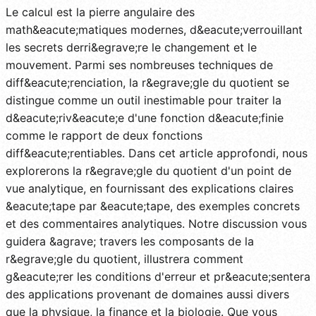
Le calcul est la pierre angulaire des
math&eacute;matiques modernes, d&eacute;verrouillant
les secrets derri&egrave;re le changement et le
mouvement. Parmi ses nombreuses techniques de
diff&eacute;renciation, la r&egrave;gle du quotient se
distingue comme un outil inestimable pour traiter la
d&eacute;riv&eacute;e d'une fonction d&eacute;finie
comme le rapport de deux fonctions
diff&eacute;rentiables. Dans cet article approfondi, nous
explorerons la r&egrave;gle du quotient d'un point de
vue analytique, en fournissant des explications claires
&eacute;tape par &eacute;tape, des exemples concrets
et des commentaires analytiques. Notre discussion vous
guidera &agrave; travers les composants de la
r&egrave;gle du quotient, illustrera comment
g&eacute;rer les conditions d'erreur et pr&eacute;sentera
des applications provenant de domaines aussi divers
que la physique, la finance et la biologie. Que vous