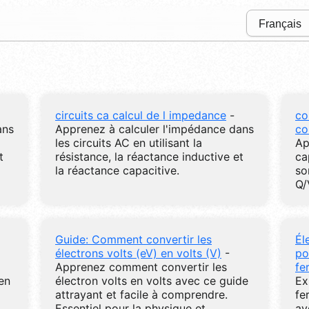
circuits ca calcul de l impedance
-
co
ans
Apprenez à calculer l'impédance dans
co
les circuits AC en utilisant la
Ap
t
résistance, la réactance inductive et
ca
la réactance capacitive.
so
Q/
Guide: Comment convertir les
Él
électrons volts (eV) en volts (V)
-
po
Apprenez comment convertir les
fe
 en
électron volts en volts avec ce guide
Ex
attrayant et facile à comprendre.
fe
Essentiel pour la physique et
av