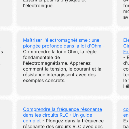
l'électronique!
fo
mo
av
Maîtriser l'électromagnétisme : une
Él
t
plongée profonde dans la loi d'Ohm
-
Ci
ts
Comprendre la loi d'Ohm, la règle
Fo
fondamentale de
- 
,
l'électromagnétisme. Apprenez
d'
comment la tension, le courant et la
co
résistance interagissent avec des
te
exemples concrets.
le
l'
Comprendre la fréquence résonante
co
dans les circuits RLC : Un guide
en
complet
- Plongez dans la fréquence
Ex
résonante des circuits RLC avec des
ba