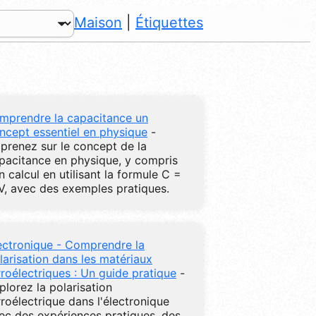
Maison
|
Étiquettes
mprendre la capacitance un
ncept essentiel en physique
-
prenez sur le concept de la
pacitance en physique, y compris
n calcul en utilisant la formule C =
V, avec des exemples pratiques.
ectronique - Comprendre la
larisation dans les matériaux
rroélectriques : Un guide pratique
-
plorez la polarisation
rroélectrique dans l'électronique
ec des expériences pratiques, des