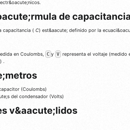
lectr&oacute;nicos.
oacute;rmula de capacitanci
a capacitancia (
C
) est&aacute; definido por la ecuaci&oacu
medida en Coulombs,
y
representa el voltaje (medido 
C
V
) .
e;metros
capacitor (Coulombs)
te;s del condensador (Volts)
es v&aacute;lidos