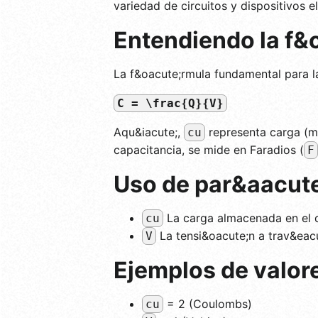
variedad de circuitos y dispositivos e
Entendiendo la f&
La f&oacute;rmula fundamental para l
C = \frac{Q}{V}
Aqu&iacute;,
representa carga (
cu
capacitancia, se mide en Faradios (
F
Uso de par&aacut
La carga almacenada en el 
cu
La tensi&oacute;n a trav&eacu
V
Ejemplos de valor
= 2 (Coulombs)
cu