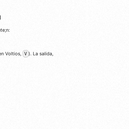
a
te;n:
en Voltios,
). La salida,
V