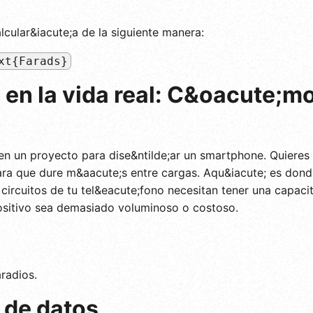
lcular&iacute;a de la siguiente manera:
xt{Farads}
en la vida real: C&oacute;mo
en un proyecto para dise&ntilde;ar un smartphone. Quieres
ara que dure m&aacute;s entre cargas. Aqu&iacute; es donde
circuitos de tu tel&eacute;fono necesitan tener una capaci
positivo sea demasiado voluminoso o costoso.
radios.
 de datos