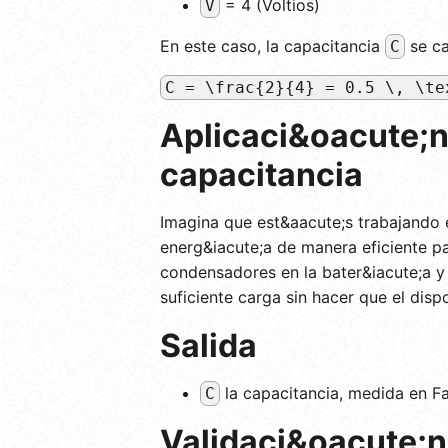
= 4 (Voltios)
V
En este caso, la capacitancia
se ca
C
C = \frac{2}{4} = 0.5 \, \te
Aplicaci&oacute;n 
capacitancia
Imagina que est&aacute;s trabajando 
energ&iacute;a de manera eficiente p
condensadores en la bater&iacute;a y 
suficiente carga sin hacer que el dis
Salida
la capacitancia, medida en Fa
C
Validaci&oacute;n