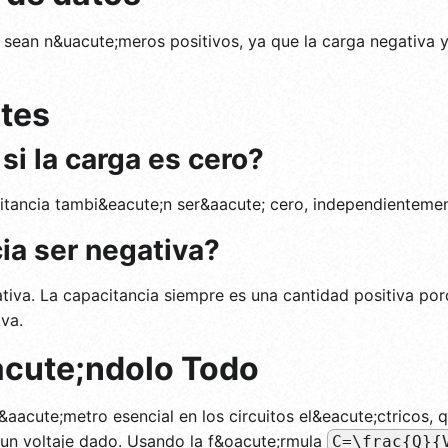
sean n&uacute;meros positivos, ya que la carga negativa y 
tes
i la carga es cero?
citancia tambi&eacute;n ser&aacute; cero, independientement
ia ser negativa?
tiva. La capacitancia siempre es una cantidad positiva po
va.
cute;ndolo Todo
&aacute;metro esencial en los circuitos el&eacute;ctricos, 
un voltaje dado. Usando la f&oacute;rmula
C=\frac{Q}{