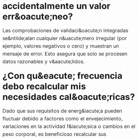
accidentalmente un valor
err&oacute;neo?
Las comprobaciones de validaci&oacute;n integradas
se&ntilde;alan cualquier n&uacute;mero irregular (por
ejemplo, valores negativos o cero) y muestran un
mensaje de error. Esto asegura que solo se procesen
datos razonables y v&aacute;lidos.
¿Con qu&eacute; frecuencia
debo recalcular mis
necesidades cal&oacute;ricas?
Dado que sus requisitos de energ&iacute;a pueden
fluctuar debido a factores como el envejecimiento,
variaciones en la actividad f&iacute;sica o cambios en el
peso corporal, es beneficioso recalcular sus