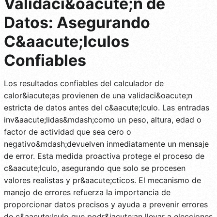
Validaci&oacute;n de
Datos: Asegurando
C&aacute;lculos
Confiables
Los resultados confiables del calculador de
calor&iacute;as provienen de una validaci&oacute;n
estricta de datos antes del c&aacute;lculo. Las entradas
inv&aacute;lidas&mdash;como un peso, altura, edad o
factor de actividad que sea cero o
negativo&mdash;devuelven inmediatamente un mensaje
de error. Esta medida proactiva protege el proceso de
c&aacute;lculo, asegurando que solo se procesen
valores realistas y pr&aacute;cticos. El mecanismo de
manejo de errores refuerza la importancia de
proporcionar datos precisos y ayuda a prevenir errores
de c&aacute;lculo que podr&iacute;an llevar a elecciones