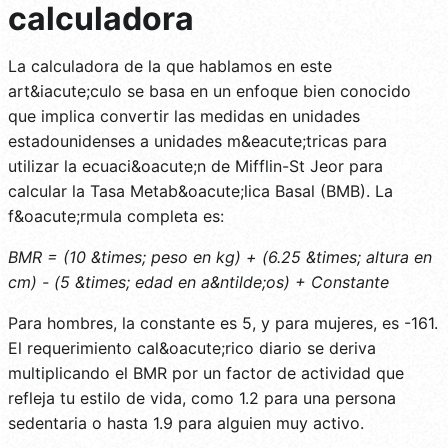
calculadora
La calculadora de la que hablamos en este
art&iacute;culo se basa en un enfoque bien conocido
que implica convertir las medidas en unidades
estadounidenses a unidades m&eacute;tricas para
utilizar la ecuaci&oacute;n de Mifflin-St Jeor para
calcular la Tasa Metab&oacute;lica Basal (BMB). La
f&oacute;rmula completa es:
BMR = (10 &times; peso en kg) + (6.25 &times; altura en
cm) - (5 &times; edad en a&ntilde;os) + Constante
Para hombres, la constante es 5, y para mujeres, es -161.
El requerimiento cal&oacute;rico diario se deriva
multiplicando el BMR por un factor de actividad que
refleja tu estilo de vida, como 1.2 para una persona
sedentaria o hasta 1.9 para alguien muy activo.