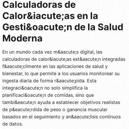
Calculadoras de
Calor&iacute;as en la
Gesti&oacute;n de la Salud
Moderna
En un mundo cada vez m&aacute;s digital, las
calculadoras de calor&iacute;as est&aacute;n integradas
f&aacute;cilmente en las aplicaciones de salud y
bienestar, lo que permite a los usuarios monitorear su
ingesta diaria de forma r&aacute;pida. Esta
integraci&oacute;n no solo simplifica la
planificaci&oacute;n de comidas, sino que
tambi&eacute;n ayuda a establecer objetivos realistas
de p&eacute;rdida de peso o ganancia muscular
basados en el seguimiento y an&aacute;lisis continuos
de datos.