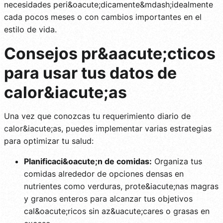
necesidades peri&oacute;dicamente&mdash;idealmente
cada pocos meses o con cambios importantes en el
estilo de vida.
Consejos pr&aacute;cticos
para usar tus datos de
calor&iacute;as
Una vez que conozcas tu requerimiento diario de
calor&iacute;as, puedes implementar varias estrategias
para optimizar tu salud:
Planificaci&oacute;n de comidas:
Organiza tus
comidas alrededor de opciones densas en
nutrientes como verduras, prote&iacute;nas magras
y granos enteros para alcanzar tus objetivos
cal&oacute;ricos sin az&uacute;cares o grasas en