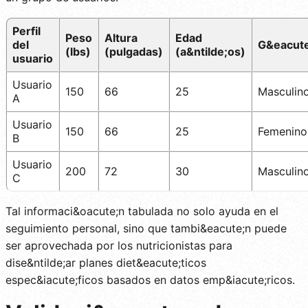
Perfil
Peso
Altura
Edad
del
G&eacut
(lbs)
(pulgadas)
(a&ntilde;os)
usuario
Usuario
150
66
25
Masculin
A
Usuario
150
66
25
Femenino
B
Usuario
200
72
30
Masculin
C
Tal informaci&oacute;n tabulada no solo ayuda en el
seguimiento personal, sino que tambi&eacute;n puede
ser aprovechada por los nutricionistas para
dise&ntilde;ar planes diet&eacute;ticos
espec&iacute;ficos basados en datos emp&iacute;ricos.