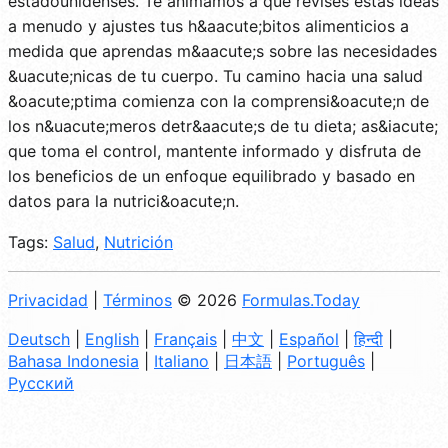
estadounidenses. Te animamos a que revises estas ideas
a menudo y ajustes tus h&aacute;bitos alimenticios a
medida que aprendas m&aacute;s sobre las necesidades
&uacute;nicas de tu cuerpo. Tu camino hacia una salud
&oacute;ptima comienza con la comprensi&oacute;n de
los n&uacute;meros detr&aacute;s de tu dieta; as&iacute;
que toma el control, mantente informado y disfruta de
los beneficios de un enfoque equilibrado y basado en
datos para la nutrici&oacute;n.
Tags:
Salud
,
Nutrición
Privacidad
|
Términos
© 2026
Formulas.Today
Deutsch
|
English
|
Français
|
中文
|
Español
|
हिन्दी
|
Bahasa Indonesia
|
Italiano
|
日本語
|
Português
|
Русский