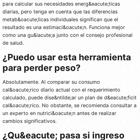
para calcular sus necesidades energ&eacute;ticas
diarias, pero tenga en cuenta que las diferencias
metab&oacute;licas individuales significan que el
resultado es una estimaci&oacute;n. Funciona mejor
como una gu&iacute;a junto con el consejo profesional
de salud.
¿Puedo usar esta herramienta
para perder peso?
Absolutamente. Al comparar su consumo
cal&oacute;rico diario actual con el requerimiento
calculado, puede dise&ntilde;ar un plan de d&eacute;ficit
cal&oacute;rico. No obstante, se recomienda consultar a
un experto en nutrici&oacute;n antes de realizar
cambios significativos.
¿Qu&eacute; pasa si ingreso