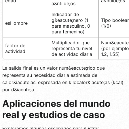
edad
a&ntilde;os
a&ntilde;os
Indicador de
g&eacute;nero (1
Tipo boolea
esHombre
para masculino, 0
(1/0)
para femenino)
Multiplicador que
Num&eacute;
factor de
representa tu nivel
(por ejemplo
actividad
de actividad diaria
1.2, 1.55)
La salida final es un valor num&eacute;rico que
representa su necesidad diaria estimada de
calor&iacute;as, expresada en kilocalor&iacute;as (kcal)
por d&iacute;a.
Aplicaciones del mundo
real y estudios de caso
Exploremos algunos escenarios para ilustrar