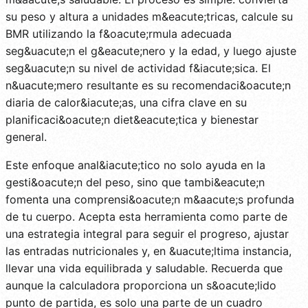
su peso y altura a unidades m&eacute;tricas, calcule su
BMR utilizando la f&oacute;rmula adecuada
seg&uacute;n el g&eacute;nero y la edad, y luego ajuste
seg&uacute;n su nivel de actividad f&iacute;sica. El
n&uacute;mero resultante es su recomendaci&oacute;n
diaria de calor&iacute;as, una cifra clave en su
planificaci&oacute;n diet&eacute;tica y bienestar
general.
Este enfoque anal&iacute;tico no solo ayuda en la
gesti&oacute;n del peso, sino que tambi&eacute;n
fomenta una comprensi&oacute;n m&aacute;s profunda
de tu cuerpo. Acepta esta herramienta como parte de
una estrategia integral para seguir el progreso, ajustar
las entradas nutricionales y, en &uacute;ltima instancia,
llevar una vida equilibrada y saludable. Recuerda que
aunque la calculadora proporciona un s&oacute;lido
punto de partida, es solo una parte de un cuadro