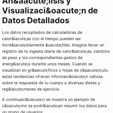
An&aacute;lisis y
Visualizaci&oacute;n de
Datos Detallados
Los datos recopilados de calculadoras de
calor&iacute;as con el tiempo pueden ser
incre&iacute;blemente &uacute;tiles. Imagina llevar un
registro de tu ingesta diaria de calor&iacute;as, cambios
de peso y los correspondientes gastos de
energ&iacute;a durante unos meses. Cuando se
visualizan en gr&aacute;ficos o hojas de c&aacute;lculo,
estas tendencias ofrecen informaci&oacute;n valiosa
sobre la respuesta de tu cuerpo a diversas dietas y
reg&iacute;menes de ejercicio.
A continuaci&oacute;n se muestra un ejemplo de
c&oacute;mo se podr&iacute;an resumir los datos para
un grupo de usuarios: