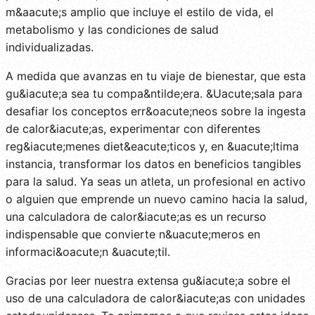
m&aacute;s amplio que incluye el estilo de vida, el
metabolismo y las condiciones de salud
individualizadas.
A medida que avanzas en tu viaje de bienestar, que esta
gu&iacute;a sea tu compa&ntilde;era. &Uacute;sala para
desafiar los conceptos err&oacute;neos sobre la ingesta
de calor&iacute;as, experimentar con diferentes
reg&iacute;menes diet&eacute;ticos y, en &uacute;ltima
instancia, transformar los datos en beneficios tangibles
para la salud. Ya seas un atleta, un profesional en activo
o alguien que emprende un nuevo camino hacia la salud,
una calculadora de calor&iacute;as es un recurso
indispensable que convierte n&uacute;meros en
informaci&oacute;n &uacute;til.
Gracias por leer nuestra extensa gu&iacute;a sobre el
uso de una calculadora de calor&iacute;as con unidades