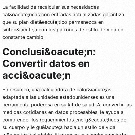
La facilidad de recalcular sus necesidades
cal&oacute;ricas con entradas actualizadas garantiza
que su plan diet&eacute;tico permanezca en
sinton&iacute;a con los patrones de estilo de vida en
constante cambio.
Conclusi&oacute;n:
Convertir datos en
acci&oacute;n
En resumen, una calculadora de calor&iacute;as
adaptada a las unidades estadounidenses es una
herramienta poderosa en su kit de salud. Al convertir las
medidas cotidianas en datos procesables, le ayuda a
comprender los requerimientos energ&eacute;ticos de
su cuerpo y le gu&iacute;a hacia un estilo de vida
m&aacute;s saludable. El proceso es simple: convierta