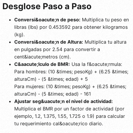
Desglose Paso a Paso
Conversi&oacute;n de peso:
Multiplica tu peso en
libras (lbs) por 0.453592 para obtener kilogramos
(kg).
Conversi&oacute;n de Altura:
Multiplica tu altura
en pulgadas por 2.54 para convertir a
cent&iacute;metros (cm).
C&aacute;lculo de BMR:
Usa la f&oacute;rmula:
Para hombres: (10 &times; pesoKg) + (6.25 &times;
alturaCm) - (5 &times; edad) + 5
Para mujeres: (10 &times; pesoKg) + (6.25 &times;
alturaCm) - (5 &times; edad) - 161
Ajustar seg&uacute;n el nivel de actividad:
Multiplica el BMR por un factor de actividad (por
ejemplo, 1.2, 1.375, 1.55, 1.725 o 1.9) para calcular
tu requerimiento cal&oacute;rico diario.