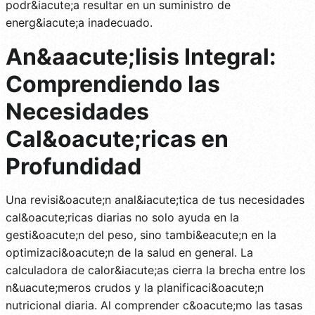
podr&iacute;a resultar en un suministro de
energ&iacute;a inadecuado.
An&aacute;lisis Integral:
Comprendiendo las
Necesidades
Cal&oacute;ricas en
Profundidad
Una revisi&oacute;n anal&iacute;tica de tus necesidades
cal&oacute;ricas diarias no solo ayuda en la
gesti&oacute;n del peso, sino tambi&eacute;n en la
optimizaci&oacute;n de la salud en general. La
calculadora de calor&iacute;as cierra la brecha entre los
n&uacute;meros crudos y la planificaci&oacute;n
nutricional diaria. Al comprender c&oacute;mo las tasas