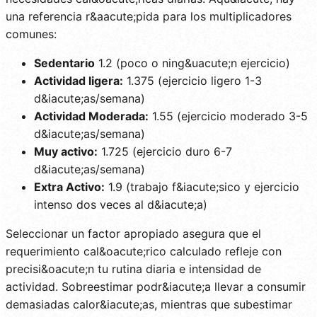
una referencia r&aacute;pida para los multiplicadores
comunes:
Sedentario
1.2 (poco o ning&uacute;n ejercicio)
Actividad ligera:
1.375 (ejercicio ligero 1-3
d&iacute;as/semana)
Actividad Moderada:
1.55 (ejercicio moderado 3-5
d&iacute;as/semana)
Muy activo:
1.725 (ejercicio duro 6-7
d&iacute;as/semana)
Extra Activo:
1.9 (trabajo f&iacute;sico y ejercicio
intenso dos veces al d&iacute;a)
Seleccionar un factor apropiado asegura que el
requerimiento cal&oacute;rico calculado refleje con
precisi&oacute;n tu rutina diaria e intensidad de
actividad. Sobreestimar podr&iacute;a llevar a consumir
demasiadas calor&iacute;as, mientras que subestimar