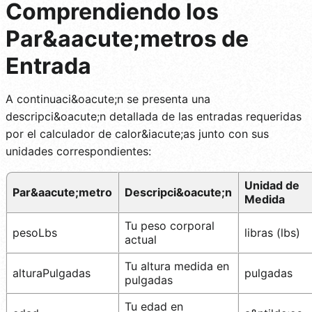
Comprendiendo los
Par&aacute;metros de
Entrada
A continuaci&oacute;n se presenta una
descripci&oacute;n detallada de las entradas requeridas
por el calculador de calor&iacute;as junto con sus
unidades correspondientes:
Unidad de
Par&aacute;metro
Descripci&oacute;n
Medida
Tu peso corporal
pesoLbs
libras (lbs)
actual
Tu altura medida en
alturaPulgadas
pulgadas
pulgadas
Tu edad en