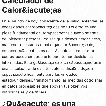
Calculador de
Calor&iacute;as
En el mundo de hoy, consciente de la salud, entender las
necesidades energ&eacute;ticas de tu cuerpo es una
pieza fundamental del rompecabezas cuando se trata
del bienestar personal. Ya sea que desees perder peso,
mantener tu estado actual o ganar m&uacute;sculo,
conocer cu&aacute;ntas calor&iacute;as requiere tu
cuerpo puede empoderarte para tomar decisiones
informadas. Esta gu&iacute;a explica c&oacute;mo usar
una calculadora de calor&iacute;as dise&ntilde;ada
espec&iacute;ficamente para las unidades
estadounidenses, transformando las medidas cotidianas
en datos procesables que apoyan tus objetivos
nutricionales y de fitness.
¿Qu&eacute; es una