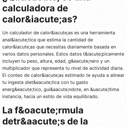
calculadora de
calor&iacute;as?
Un calculador de calor&iacute;as es una herramienta
anal&iacute;tica que estima la cantidad de
calor&iacute;as que necesitas diariamente basada en
varios datos personales. Estos datos t&iacute;picamente
incluyen tu peso, altura, edad, g&eacute;nero y un
multiplicador que representa tu nivel de actividad diaria.
El conteo de calor&iacute;as estimado te ayuda a alinear
tu ingesta diet&eacute;tica con tu gasto
energ&eacute;tico, gui&aacute;ndote, en &uacute;ltima
instancia, hacia un estilo de vida equilibrado.
La f&oacute;rmula
detr&aacute;s de la