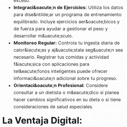
exceso.
Integraci&oacute;n de Ejercicios:
Utiliza los datos
para dise&ntilde;ar un programa de entrenamiento
equilibrado. Incluye ejercicios aer&oacute;bicos y
de fuerza para ayudar a gestionar el peso y
desarrollar m&uacute;sculo.
Monitoreo Regular:
Controla tu ingesta diaria de
calor&iacute;as y aj&uacute;stala seg&uacute;n sea
necesario. Registrar tus comidas y actividad
f&iacute;sica con aplicaciones para
tel&eacute;fonos inteligentes puede ofrecer
informaci&oacute;n adicional sobre tu progreso.
Orientaci&oacute;n Profesional:
Considere
consultar a un dietista o m&eacute;dico si planea
hacer cambios significativos en su dieta o si tiene
consideraciones de salud especiales.
La Ventaja Digital: