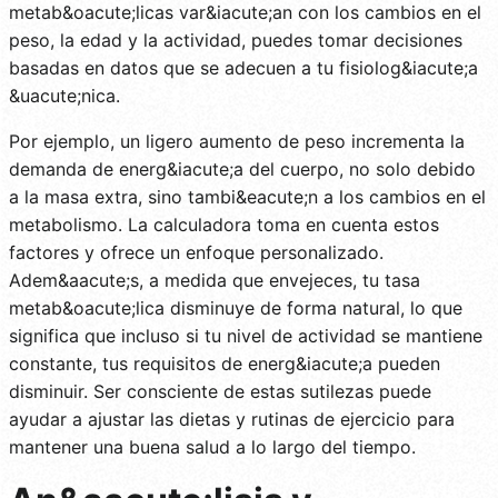
metab&oacute;licas var&iacute;an con los cambios en el
peso, la edad y la actividad, puedes tomar decisiones
basadas en datos que se adecuen a tu fisiolog&iacute;a
&uacute;nica.
Por ejemplo, un ligero aumento de peso incrementa la
demanda de energ&iacute;a del cuerpo, no solo debido
a la masa extra, sino tambi&eacute;n a los cambios en el
metabolismo. La calculadora toma en cuenta estos
factores y ofrece un enfoque personalizado.
Adem&aacute;s, a medida que envejeces, tu tasa
metab&oacute;lica disminuye de forma natural, lo que
significa que incluso si tu nivel de actividad se mantiene
constante, tus requisitos de energ&iacute;a pueden
disminuir. Ser consciente de estas sutilezas puede
ayudar a ajustar las dietas y rutinas de ejercicio para
mantener una buena salud a lo largo del tiempo.