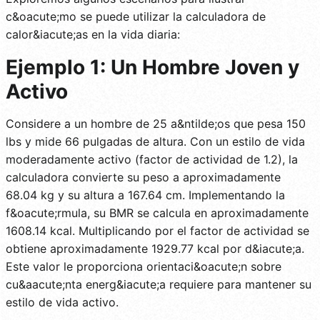
c&oacute;mo se puede utilizar la calculadora de
calor&iacute;as en la vida diaria:
Ejemplo 1: Un Hombre Joven y
Activo
Considere a un hombre de 25 a&ntilde;os que pesa 150
lbs y mide 66 pulgadas de altura. Con un estilo de vida
moderadamente activo (factor de actividad de 1.2), la
calculadora convierte su peso a aproximadamente
68.04 kg y su altura a 167.64 cm. Implementando la
f&oacute;rmula, su BMR se calcula en aproximadamente
1608.14 kcal. Multiplicando por el factor de actividad se
obtiene aproximadamente 1929.77 kcal por d&iacute;a.
Este valor le proporciona orientaci&oacute;n sobre
cu&aacute;nta energ&iacute;a requiere para mantener su
estilo de vida activo.