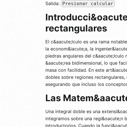
Salida:
Presionar calcular
Introducci&oacute;
rectangulares
El c&aacute;lculo es una rama notabl
la econom&iacute;a, la ingenier&iacut
piedras angulares del c&aacute;lculo 
&aacute;rea bidimensional, lo que faci
masa con facilidad. En este art&iacut
dobles sobre regiones rectangulares,
asegurando que incluso los conceptos 
Las Matem&aacute;
Una integral doble es una extensi&oacu
integramos sobre una regi&oacute;n 
introductorios. Cuando la funci&oacu