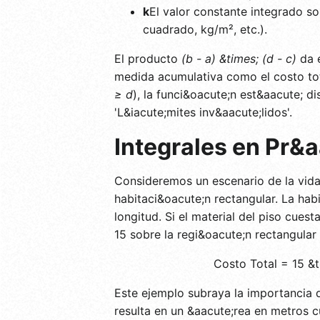
k
El valor constante integrado s
cuadrado, kg/m², etc.).
El producto
(b - a) &times; (d - c)
da e
medida acumulativa como el costo total
≥ d
), la funci&oacute;n est&aacute; d
'L&iacute;mites inv&aacute;lidos'.
Integrales en Pr&
Consideremos un escenario de la vida 
habitaci&oacute;n rectangular. La ha
longitud. Si el material del piso cues
15 sobre la regi&oacute;n rectangular
Costo Total = 15 &t
Este ejemplo subraya la importancia d
resulta en un &aacute;rea en metros c