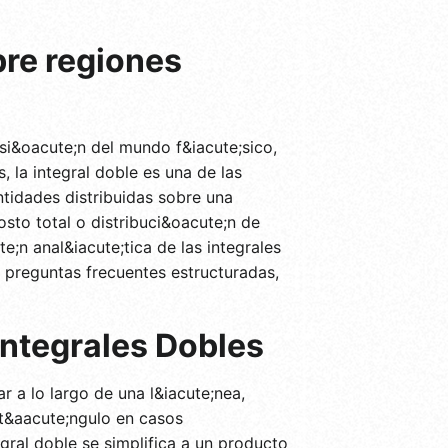
bre regiones
si&oacute;n del mundo f&iacute;sico,
 la integral doble es una de las
ntidades distribuidas sobre una
osto total o distribuci&oacute;n de
;n anal&iacute;tica de las integrales
 preguntas frecuentes estructuradas,
Integrales Dobles
r a lo largo de una l&iacute;nea,
t&aacute;ngulo en casos
tegral doble se simplifica a un producto