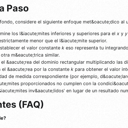
a Paso
 fondo, considere el siguiente enfoque met&oacute;dico al 
ine los l&iacute;mites inferiores y superiores para el
x
y
y
 estrictamente menor que el l&iacute;mite superior.
stablecer el valor constante
k
eso representa tu integrando
tra m&eacute;trica similar.
el &aacute;rea del dominio rectangular multiplicando las d
a el &aacute;rea por la constante
k
para obtener el valor i
idad de medida correspondiente (por ejemplo, d&oacute;lare
cute;mites proporcionados no cumplen con la condici&oacute
iacute;mites inv&aacute;lidos' en lugar de un resultado nu
ntes (FAQ)
le?