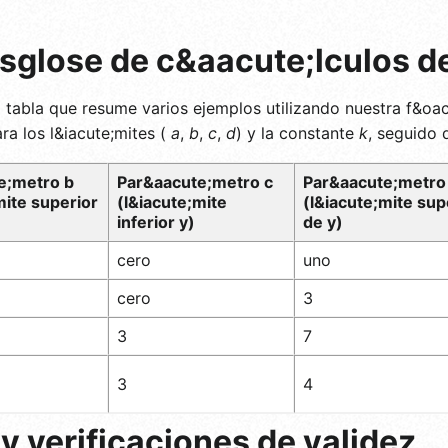
esglose de c&aacute;lculos d
tabla que resume varios ejemplos utilizando nuestra f&oacu
ra los l&iacute;mites (
a
,
b
,
c
,
d
) y la constante
k
, seguido 
e;metro b
Par&aacute;metro c
Par&aacute;metro
mite superior
(l&iacute;mite
(l&iacute;mite sup
inferior y)
de y)
cero
uno
cero
3
3
7
3
4
y verificaciones de validez