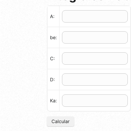
A:
be:
C:
D:
Ka:
Calcular