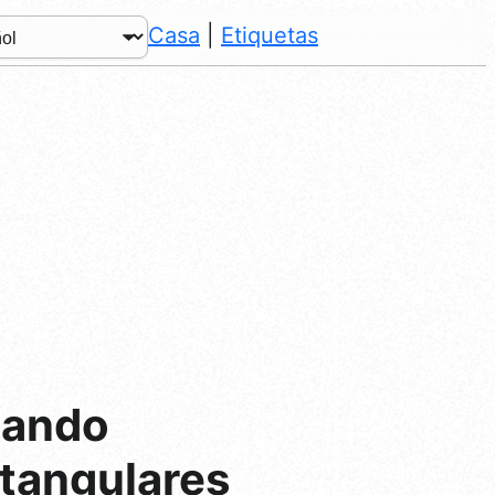
Casa
|
Etiquetas
nando
ctangulares