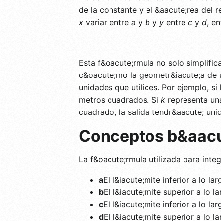
de la constante y el &aacute;rea del 
x
variar entre
a
y
b
y
y
entre
c
y
d
, e
Esta f&oacute;rmula no solo simplific
c&oacute;mo la geometr&iacute;a de u
unidades que utilices. Por ejemplo, si
metros cuadrados. Si
k
representa un
cuadrado, la salida tendr&aacute; un
Conceptos b&aacut
La f&oacute;rmula utilizada para inte
a
El l&iacute;mite inferior a lo la
b
El l&iacute;mite superior a lo l
c
El l&iacute;mite inferior a lo la
d
El l&iacute;mite superior a lo l