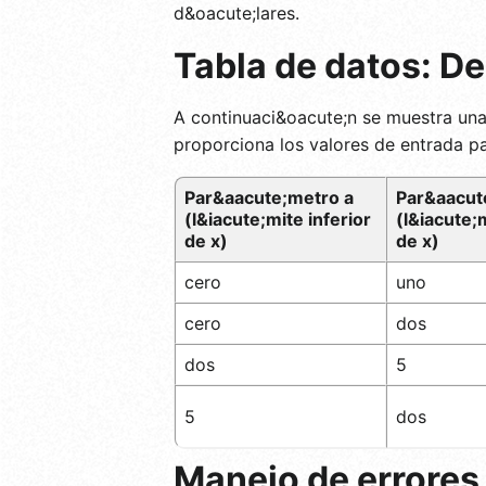
d&oacute;lares.
Tabla de datos: D
A continuaci&oacute;n se muestra una 
proporciona los valores de entrada pa
Par&aacute;metro a
Par&aacut
(l&iacute;mite inferior
(l&iacute;
de x)
de x)
cero
uno
cero
dos
dos
5
5
dos
Manejo de errores 