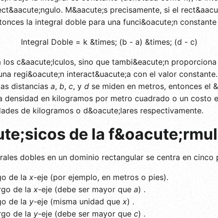
rect&aacute;ngulo. M&aacute;s precisamente, si el rect&aacu
ntonces la integral doble para una funci&oacute;n constante
Integral Doble = k &times; (b - a) &times; (d - c)
a los c&aacute;lculos, sino que tambi&eacute;n proporciona
na regi&oacute;n interact&uacute;a con el valor constante
 las distancias
a
,
b
,
c
, y
d
se miden en metros, entonces el &
a densidad en kilogramos por metro cuadrado o un costo e
idades de kilogramos o d&oacute;lares respectivamente.
e;sicos de la f&oacute;rmu
grales dobles en un dominio rectangular se centra en cinco
rgo de la
x
-eje (por ejemplo, en metros o pies).
argo de la
x
-eje (debe ser mayor que
a
) .
rgo de la
y
-eje (misma unidad que
x
) .
argo de la
y
-eje (debe ser mayor que
c
) .