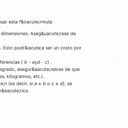
usar esta f&oacute;rmula:
dimensiones. Aseg&uacute;rese de
. Esto podr&iacute;a ser un costo por
iferencias (
b - a
y
d - c
) .
ntegrado, asegur&aacute;ndose de que
s, kilogramos, etc.).
;n (es decir, si
a ≥ b
o
c ≥ d
), se
m&eacute;rico.