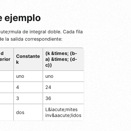
e ejemplo
te;rmula de integral doble. Cada fila
de la salida correspondiente:
 d
(k &times; (b-
Constante
erior
a) &times; (d-
k
c))
uno
uno
4
24
3
36
L&iacute;mites
dos
inv&aacute;lidos