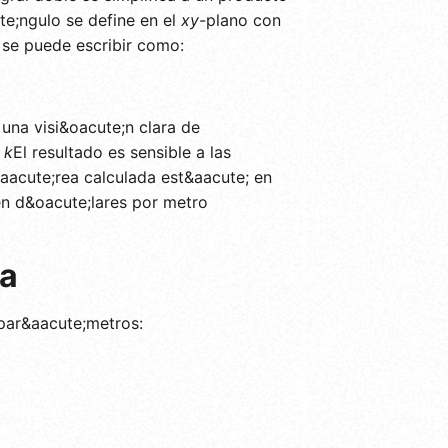
te;ngulo se define en el
xy
-plano con
 se puede escribir como:
 una visi&oacute;n clara de
.
k
El resultado es sensible a las
aacute;rea calculada est&aacute; en
n d&oacute;lares por metro
la
 par&aacute;metros: