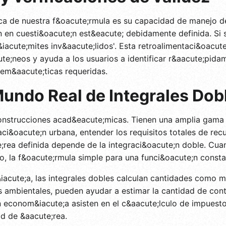
tica de nuestra f&oacute;rmula es su capacidad de manejo d
 en cuesti&oacute;n est&eacute; debidamente definida. Si s
iacute;mites inv&aacute;lidos'. Esta retroalimentaci&oacute
ute;neos y ayuda a los usuarios a identificar r&aacute;pid
tem&aacute;ticas requeridas.
Mundo Real de Integrales Dob
onstrucciones acad&eacute;micas. Tienen una amplia gama 
caci&oacute;n urbana, entender los requisitos totales de recu
rea definida depende de la integraci&oacute;n doble. Cuan
o, la f&oacute;rmula simple para una funci&oacute;n consta
&iacute;a, las integrales dobles calculan cantidades como m
ias ambientales, pueden ayudar a estimar la cantidad de c
n econom&iacute;a asisten en el c&aacute;lculo de impuest
ad de &aacute;rea.