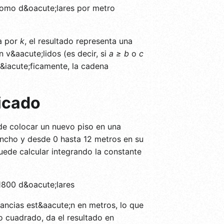
(como d&oacute;lares por metro
ca por
k
, el resultado representa una
 v&aacute;lidos (es decir, si
a ≥ b
o
c
c&iacute;ficamente, la cadena
licado
 de colocar un nuevo piso en una
ancho y desde 0 hasta 12 metros en su
puede calcular integrando la constante
 1800 d&oacute;lares
tancias est&aacute;n en metros, lo que
o cuadrado, da el resultado en