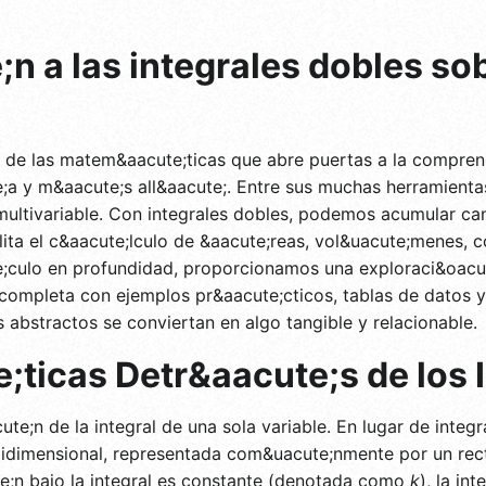
n a las integrales dobles so
e de las matem&aacute;ticas que abre puertas a la compren
e;a y m&aacute;s all&aacute;. Entre sus muchas herramientas,
multivariable. Con integrales dobles, podemos acumular ca
lita el c&aacute;lculo de &aacute;reas, vol&uacute;menes, c
e;culo en profundidad, proporcionamos una exploraci&oacute
 completa con ejemplos pr&aacute;cticos, tablas de datos y
abstractos se conviertan en algo tangible y relacionable.
ticas Detr&aacute;s de los 
te;n de la integral de una sola variable. En lugar de integra
bidimensional, representada com&uacute;nmente por un rec
te;n bajo la integral es constante (denotada como
k
), la in