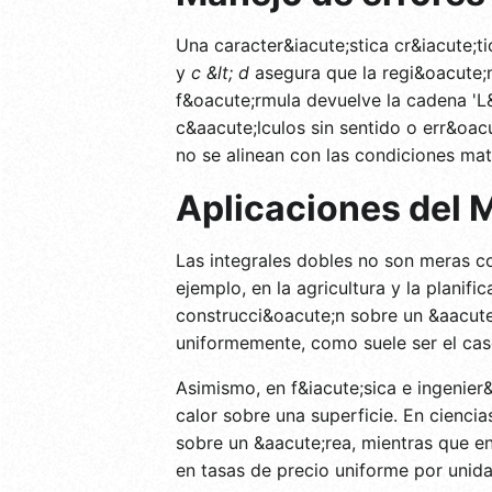
Una caracter&iacute;stica cr&iacute;
y
c &lt; d
asegura que la regi&oacute;n
f&oacute;rmula devuelve la cadena 'L&
c&aacute;lculos sin sentido o err&oac
no se alinean con las condiciones ma
Aplicaciones del 
Las integrales dobles no son meras c
ejemplo, en la agricultura y la planifi
construcci&oacute;n sobre un &aacute;
uniformemente, como suele ser el cas
Asimismo, en f&iacute;sica e ingenier
calor sobre una superficie. En cienc
sobre un &aacute;rea, mientras que e
en tasas de precio uniforme por unid