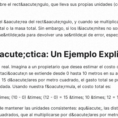
obre el rect&aacute;ngulo, que lleva sus propias unidades 
l &aacute;rea del rect&aacute;ngulo, y cuando se multipli
 o la masa total. Sin embargo, si los l&iacute;mites no son
ise&ntilde;ada para devolver una se&ntilde;al de error, espe
aacute;ctica: Un Ejemplo Exp
real. Imagina a un propietario que desea estimar el costo
bitaci&oacute;n se extiende desde 0 hasta 10 metros en su 
ta 15 d&oacute;lares por metro cuadrado, el gasto total se 
 dada. Usando nuestra f&oacute;rmula, el costo total es:
imes; (10 - 0) &times; (12 - 0) = 15 &times; 10 &times; 12 =
e mantener las unidades consistentes: aqu&iacute;, las dis
uadrados, que al multiplicarse por d&oacute;lares por metr