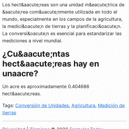
Los hect&aacute;reas son una unidad m&eacute;trica de
&aacute;rea com&uacute;nmente utilizada en todo el
mundo, especialmente en los campos de la agricultura,
la medici&oacute;n de tierras y la planificaci&oacute;n.
La conversi&oacute;n es esencial para estandarizar las
mediciones a nivel mundial.
¿Cu&aacute;ntas
hect&aacute;reas hay en
unaacre?
Un acre es aproximadamente 0.404686
hect&aacute;reas.
Tags:
Conversión de Unidades
,
Agricultura
,
Medición de
tierras