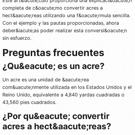
Este art&iacute;culo proporciona una explicaci&oacute;n
completa de c&oacute;mo convertir acres a
hect&aacute;reas utilizando una f&oacute;rmula sencilla.
Con el ejemplo y las pautas proporcionadas, ahora
deber&iacute;as poder realizar esta conversi&oacute;n
sin esfuerzo.
Preguntas frecuentes
¿Qu&eacute; es un acre?
Un acre es una unidad de &aacute;rea
com&uacute;nmente utilizada en los Estados Unidos y el
Reino Unido, equivalente a 4,840 yardas cuadradas o
43,560 pies cuadrados.
¿Por qu&eacute; convertir
acres a hect&aacute;reas?