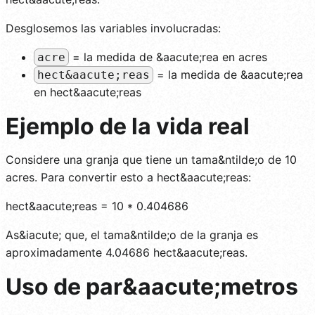
Desglosemos las variables involucradas:
= la medida de &aacute;rea en acres
acre
= la medida de &aacute;rea
hect&aacute;reas
en hect&aacute;reas
Ejemplo de la vida real
Considere una granja que tiene un tama&ntilde;o de 10
acres. Para convertir esto a hect&aacute;reas:
hect&aacute;reas = 10 * 0.404686
As&iacute; que, el tama&ntilde;o de la granja es
aproximadamente 4.04686 hect&aacute;reas.
Uso de par&aacute;metros