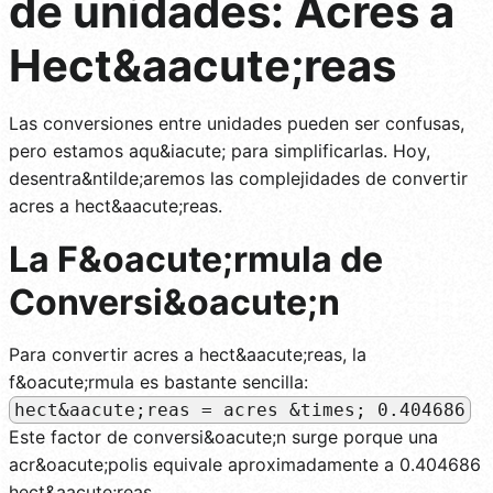
de unidades: Acres a
Hect&aacute;reas
Las conversiones entre unidades pueden ser confusas,
pero estamos aqu&iacute; para simplificarlas. Hoy,
desentra&ntilde;aremos las complejidades de convertir
acres a hect&aacute;reas.
La F&oacute;rmula de
Conversi&oacute;n
Para convertir acres a hect&aacute;reas, la
f&oacute;rmula es bastante sencilla:
hect&aacute;reas = acres &times; 0.404686
Este factor de conversi&oacute;n surge porque una
acr&oacute;polis equivale aproximadamente a 0.404686
hect&aacute;reas.