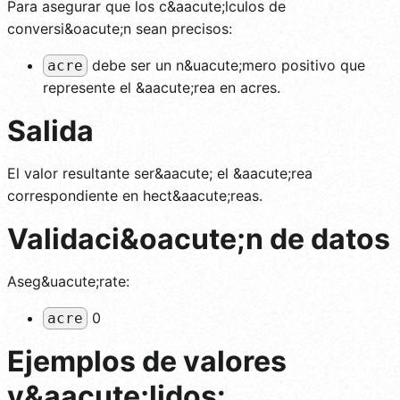
Para asegurar que los c&aacute;lculos de
conversi&oacute;n sean precisos:
debe ser un n&uacute;mero positivo que
acre
represente el &aacute;rea en acres.
Salida
El valor resultante ser&aacute; el &aacute;rea
correspondiente en hect&aacute;reas.
Validaci&oacute;n de datos
Aseg&uacute;rate:
0
acre
Ejemplos de valores
v&aacute;lidos: