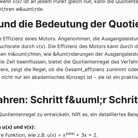
 wenn
v(x)
ist an jedem Punkt gleich null, kann die Quotien
ml;hren w&uuml;rde.
und die Bedeutung der Quoti
 die Effizienz eines Motors. Angenommen, die Ausgangsleistu
auchsrate durch v(x). Die Effizienz des Motors kann durch da
men m&ouml;chten, wie &Auml;nderungen der Ausgangsleistu
ie Zeit beeinflussen, bietet die Quotientenregel das Verfah
dere, zeigt die Regel, ob die Gesamt_effizienz zunimmt ode
 nicht nur ein akademisches Konzept ist – sie ist ein prakt
hren: Schritt f&uuml;r Schrit
otientenregel zu entwickeln, hilft es, ein detailliertes Bei
n u(x) und v(x):
zwei
re Funktion, wie z.B. u(x) = x
+ 3x + 2.