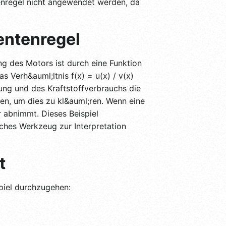
tenregel nicht angewendet werden, da
entenregel
ng des Motors ist durch eine Funktion
s Verh&auml;ltnis f(x) = u(x) / v(x)
ng und des Kraftstoffverbrauchs die
ren, um dies zu kl&auml;ren. Wenn eine
r abnimmt. Dieses Beispiel
isches Werkzeug zur Interpretation
t
spiel durchzugehen: