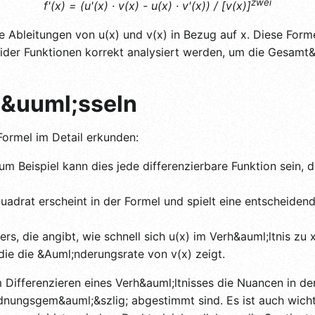
zwei
f'(x) = (u'(x) · v(x) - u(x) · v'(x)) / [v(x)]
 Ableitungen von u(x) und v(x) in Bezug auf x. Diese Forme
er Funktionen korrekt analysiert werden, um die Gesamt&
l&uuml;sseln
ormel im Detail erkunden:
zum Beispiel kann dies jede differenzierbare Funktion sein,
Quadrat erscheint in der Formel und spielt eine entscheiden
rs, die angibt, wie schnell sich u(x) im Verh&auml;ltnis zu 
die die &Auml;nderungsrate von v(x) zeigt.
im Differenzieren eines Verh&auml;ltnisses die Nuancen in 
dnungsgem&auml;&szlig; abgestimmt sind. Es ist auch wicht