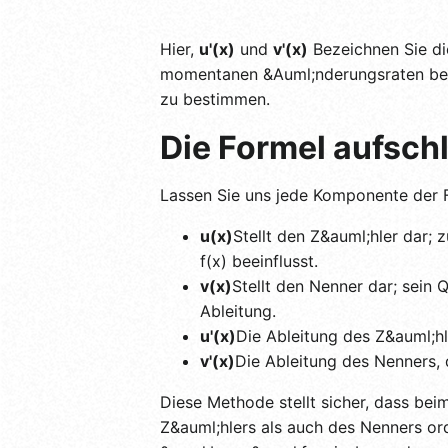
Hier,
u'(x)
und
v'(x)
Bezeichnen Sie die
momentanen &Auml;nderungsraten beid
zu bestimmen.
Die Formel aufsch
Lassen Sie uns jede Komponente der F
u(x)
Stellt den Z&auml;hler dar; 
f(x) beeinflusst.
v(x)
Stellt den Nenner dar; sein 
Ableitung.
u'(x)
Die Ableitung des Z&auml;hle
v'(x)
Die Ableitung des Nenners, 
Diese Methode stellt sicher, dass be
Z&auml;hlers als auch des Nenners or