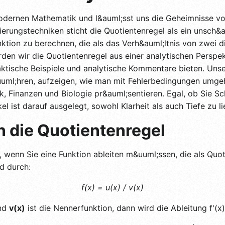
modernen Mathematik und l&auml;sst uns die Geheimnisse 
zierungstechniken sticht die Quotientenregel als ein unsch
nktion zu berechnen, die als das Verh&auml;ltnis von zwei d
rden wir die Quotientenregel aus einer analytischen Perspek
aktische Beispiele und analytische Kommentare bieten. Unse
uml;hren, aufzeigen, wie man mit Fehlerbedingungen umg
k, Finanzen und Biologie pr&auml;sentieren. Egal, ob Sie Sc
l ist darauf ausgelegt, sowohl Klarheit als auch Tiefe zu li
n die Quotientenregel
 wenn Sie eine Funktion ableiten m&uuml;ssen, die als Quo
rd durch:
f(x) = u(x) / v(x)
und
v(x)
ist die Nennerfunktion, dann wird die Ableitung f'(