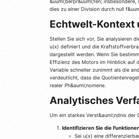
&uuml;berpr&uuml;fen; insbesondere,
dies zu einer Division durch null f&uu
Echtwelt-Kontext 
Stellen Sie sich vor, Sie analysieren
u(x) definiert und die Kraftstoffverbr
dargestellt werden. Wenn Sie bestim
Effizienz des Motors im Hinblick auf d
Variable schneller zunimmt als die an
verdeutlicht, dass die Quotientenregel
realer Ph&auml;nomene.
Analytisches Verfa
Um ein starkes Verst&auml;ndnis der Qu
Identifizieren Sie die Funktione
Sei u(x) eine differenzierba