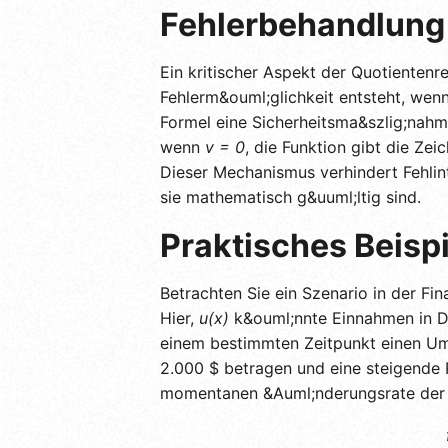
Fehlerbehandlung 
Ein kritischer Aspekt der Quotientenr
Fehlerm&ouml;glichkeit entsteht, wen
Formel eine Sicherheitsma&szlig;nahme
wenn
v = 0
, die Funktion gibt die Ze
Dieser Mechanismus verhindert Fehlin
sie mathematisch g&uuml;ltig sind.
Praktisches Beisp
Betrachten Sie ein Szenario in der Fi
Hier,
u(x)
k&ouml;nnte Einnahmen in Do
einem bestimmten Zeitpunkt einen Um
2.000 $ betragen und eine steigende 
momentanen &Auml;nderungsrate der 