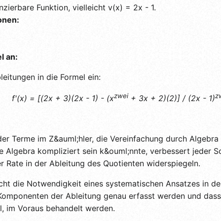
nzierbare Funktion, vielleicht v(x) = 2x - 1.
onen:
l an:
leitungen in die Formel ein:
zwei
z
f'(x) = [(2x + 3)(2x - 1) - (x
+ 3x + 2)(2)] / (2x - 1)
 der Terme im Z&auml;hler, die Vereinfachung durch Algebra
Algebra kompliziert sein k&ouml;nnte, verbessert jeder Sch
r Rate in der Ableitung des Quotienten widerspiegeln.
icht die Notwendigkeit eines systematischen Ansatzes in der
le Komponenten der Ableitung genau erfasst werden und dass
ll, im Voraus behandelt werden.